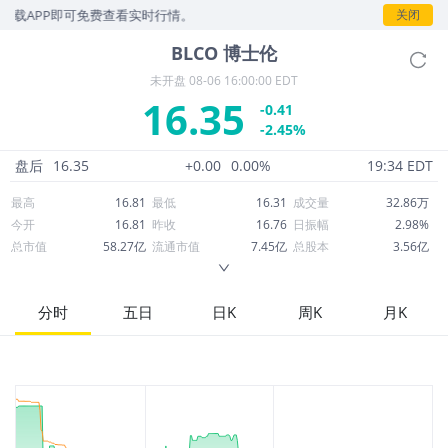
载APP即可免费查看实时行情。
关闭
BLCO
博士伦
未开盘
08-06 16:00:00 EDT
16.35
-0.41
-2.45%
盘后
16.35
+0.00
0.00%
19:34 EDT
最高
16.81
最低
16.31
成交量
32.86万
今开
16.81
昨收
16.76
日振幅
2.98%
总市值
58.27亿
流通市值
7.45亿
总股本
3.56亿
成交额
540.31万
换手率
0.72%
流通股本
4,554万
市净率
0.91
ROE
-2.52%
每股收益
-0.48
分时
五日
日K
周K
月K
52周最高
18.92
52周最低
13.53
市盈率
-33.97
股息
0.00
股息收益率
0.00
ROA
1.83%