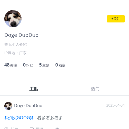
+关注
Doge DuoDuo
暂无个人介绍
IP属地：
广东
48
0
5
0
关注
粉丝
主题
勋章
主贴
热门
Doge DuoDuo
2025-04-04
$谷歌(GOOG)$
看多看多看多
转发
回复
2