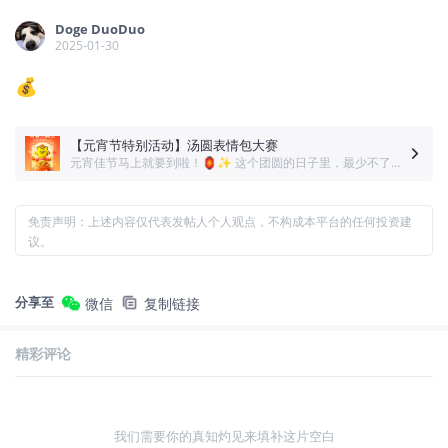
Doge DuoDuo
2025-01-30
💰
【元宵节特别活动】汤圆表情包大赛
元宵佳节马上就要到啦！🏮✨ 这个团圆的日子里，最少不了的就是热腾腾的汤圆，象征着团圆美满、新的一年甜甜蜜蜜！🥣💖 如果汤圆也有表情，它们会是什么样子呢？🤔 小虎君特别邀请大家来一场 “汤圆表情包DIY大赛”，发挥你的创意，为汤圆画上有趣的表情，打造属于你的专属汤圆表情包！
免责声明：上述内容仅代表发帖人个人观点，不构成本平台的任何投资建
议。
分享至
微信
复制链接
精彩评论
我们需要你的真知灼见来填补这片空白