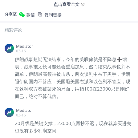
点击查看全文
分享至
微信
复制链接
精彩评论
Mediator
03-16
伊朗战事短期无法结束，今年的美联储就是不降息➕缩
表，战事拖太长可能还会重启加息，然而结束战事也并不
简单，伊朗最高领袖被击杀，两次谈判中被下黑手，伊朗
退伊朗国内不答应，美国退美国右派和以色列不答应，现
在这种双方都被架死的局面，纳指100在23000只是刚好
而已，绝对不算低估。
Mediator
03-16
沃什宣誓就任美联储主席！加息押注开启？
20月线是关键支撑，23000点再抄不迟，现在就算买进去
科技股推动美股续涨，道指两日连创新高，标普连涨八周、创两年多最长连涨周。沃什宣誓就任美联储主席，“新美联储通讯社”：特朗普选沃什本为降息，但市场已开始押注加息。
也没有多少利润空间