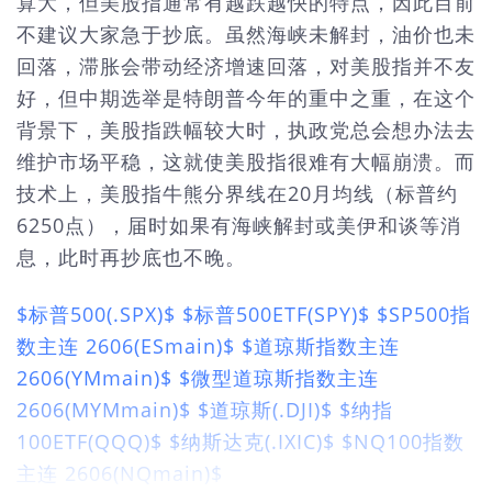
算大，但美股指通常有越跌越快的特点，因此目前
不建议大家急于抄底。虽然海峡未解封，油价也未
回落，滞胀会带动经济增速回落，对美股指并不友
好，但中期选举是特朗普今年的重中之重，在这个
背景下，美股指跌幅较大时，执政党总会想办法去
维护市场平稳，这就使美股指很难有大幅崩溃。而
技术上，美股指牛熊分界线在20月均线（标普约
6250点），届时如果有海峡解封或美伊和谈等消
息，此时再抄底也不晚。
$标普500(.SPX)$
$标普500ETF(SPY)$
$SP500指
数主连 2606(ESmain)$
$道琼斯指数主连
2606(YMmain)$
$微型道琼斯指数主连
2606(MYMmain)$
$道琼斯(.DJI)$
$纳指
100ETF(QQQ)$
$纳斯达克(.IXIC)$
$NQ100指数
主连 2606(NQmain)$