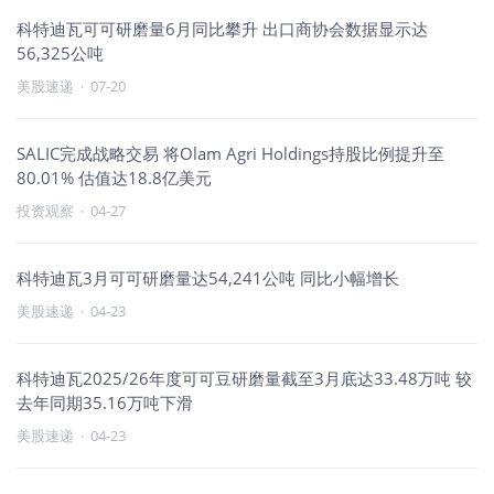
科特迪瓦可可研磨量6月同比攀升 出口商协会数据显示达
56,325公吨
美股速递
·
07-20
SALIC完成战略交易 将Olam Agri Holdings持股比例提升至
80.01% 估值达18.8亿美元
投资观察
·
04-27
科特迪瓦3月可可研磨量达54,241公吨 同比小幅增长
美股速递
·
04-23
科特迪瓦2025/26年度可可豆研磨量截至3月底达33.48万吨 较
去年同期35.16万吨下滑
美股速递
·
04-23