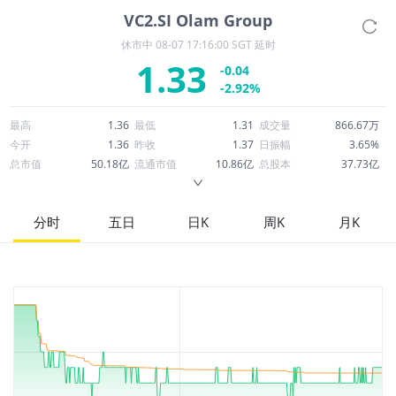
VC2.SI
Olam Group
休市中
08-07 17:16:00 SGT 延时
1.33
-0.04
-2.92%
最高
1.36
最低
1.31
成交量
866.67万
今开
1.36
昨收
1.37
日振幅
3.65%
总市值
50.18亿
流通市值
10.86亿
总股本
37.73亿
成交额
1,150万
换手率
1.06%
流通股本
8.17亿
市净率
0.72
ROE
0.82%
每股收益
0.11
分时
五日
日K
周K
月K
52周最高
1.46
52周最低
0.8050
市盈率
12.34
股息
0.02
股息收益率
0.02
ROA
1.20%