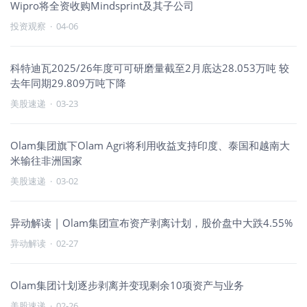
Wipro将全资收购Mindsprint及其子公司
投资观察
·
04-06
科特迪瓦2025/26年度可可研磨量截至2月底达28.053万吨 较
去年同期29.809万吨下降
美股速递
·
03-23
Olam集团旗下Olam Agri将利用收益支持印度、泰国和越南大
米输往非洲国家
美股速递
·
03-02
异动解读 | Olam集团宣布资产剥离计划，股价盘中大跌4.55%
异动解读
·
02-27
Olam集团计划逐步剥离并变现剩余10项资产与业务
美股速递
·
02-26