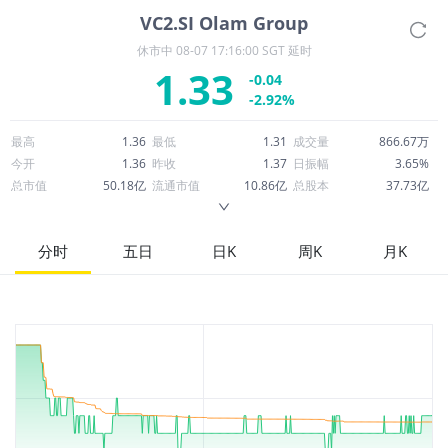
VC2.SI
Olam Group
休市中
08-07 17:16:00 SGT 延时
1.33
-0.04
-2.92%
最高
1.36
最低
1.31
成交量
866.67万
今开
1.36
昨收
1.37
日振幅
3.65%
总市值
50.18亿
流通市值
10.86亿
总股本
37.73亿
成交额
1,150万
换手率
1.06%
流通股本
8.17亿
市净率
0.72
ROE
0.82%
每股收益
0.11
分时
五日
日K
周K
月K
52周最高
1.46
52周最低
0.8050
市盈率
12.34
股息
0.02
股息收益率
0.02
ROA
1.20%