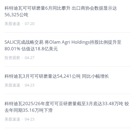
科特迪瓦可可研磨量6月同比攀升 出口商协会数据显示达
56,325公吨
美股速递
·
07-20
SALIC完成战略交易 将Olam Agri Holdings持股比例提升至
80.01% 估值达18.8亿美元
投资观察
·
04-27
科特迪瓦3月可可研磨量达54,241公吨 同比小幅增长
美股速递
·
04-23
科特迪瓦2025/26年度可可豆研磨量截至3月底达33.48万吨 较
去年同期35.16万吨下滑
美股速递
·
04-23