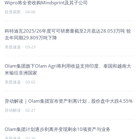
Wipro将全资收购Mindsprint及其子公司
投资观察
·
04-06
科特迪瓦2025/26年度可可研磨量截至2月底达28.053万吨 较
去年同期29.809万吨下降
美股速递
·
03-23
Olam集团旗下Olam Agri将利用收益支持印度、泰国和越南大
米输往非洲国家
美股速递
·
03-02
异动解读 | Olam集团宣布资产剥离计划，股价盘中大跌4.55%
异动解读
·
02-27
Olam集团计划逐步剥离并变现剩余10项资产与业务
美股速递
·
02-26