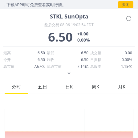
，下载APP即可免费查看实时行情。
关闭
STKL
SunOpta
盘后交易
08-06 19:02:54 EDT
6.50
+0.00
0.00%
最高
6.50
最低
6.50
成交量
0.00
今开
6.50
昨收
6.50
日振幅
0.00%
总市值
7.67亿
流通市值
7.14亿
总股本
1.18亿
成交额
0.00
换手率
0.00%
流通股本
1.10亿
市净率
4.49
ROE
9.02%
每股收益
0.13
分时
五日
日K
周K
月K
52周最高
6.67
52周最低
3.32
市盈率
50.00
股息
0.00
股息收益率
0.00
ROA
4.46%