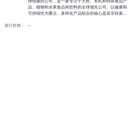
律组建的公司，是一家专注于天然、有机和特殊食品产
品、植物和水果食品和饮料的全球领先公司。以健康和
可持续性为重点，多样化产品组合的核心是其非转基
因、有机和无麸质植物饮料系列，包括燕麦、杏仁、大
发行价格：
--
豆、椰子和米奶和奶精，在较低的碳排放和用水量方
面，与传统乳制品相比，这些产品具有良好的气候特
征。该公司采购、加工和包装以植物和水果为基础的食
品和饮料产品，销售给零售商、食品服务运营商、品牌
食品公司和食品制造商。