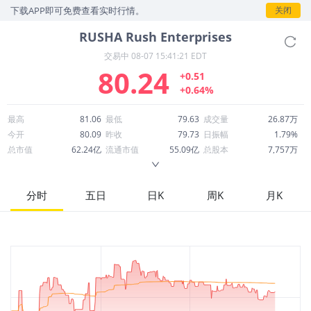
，下载APP即可免费查看实时行情。
关闭
RUSHA
Rush Enterprises
交易中
08-07 15:41:21 EDT
80.24
+0.51
+0.64%
最高
81.06
最低
79.63
成交量
26.87万
今开
80.09
昨收
79.73
日振幅
1.79%
总市值
62.24亿
流通市值
55.09亿
总股本
7,757万
成交额
2,166万
换手率
0.39%
流通股本
6,866万
市净率
2.87
ROE
14.20%
每股收益
3.31
分时
五日
日K
周K
月K
52周最高
83.61
52周最低
45.67
市盈率
24.24
股息
0.76
股息收益率
0.01
ROA
6.02%