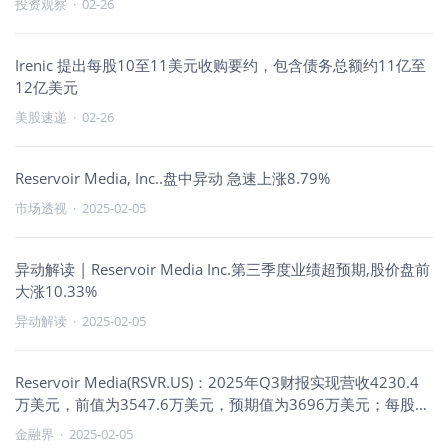
投资观察
·
02-26
Irenic 提出每股10至11美元收购要约，包含债务总额约11亿至
12亿美元
美股速递
·
02-26
Reservoir Media, Inc..盘中异动 急速上涨8.79%
市场透视
·
2025-02-05
异动解读 | Reservoir Media Inc.第三季度业绩超预期,股价盘前
大涨10.33%
异动解读
·
2025-02-05
Reservoir Media(RSVR.US)：2025年Q3财报实现营收4230.4
万美元，前值为3547.6万美元，预期值为3696万美元；每股收
益为0.08美元，前值为-0.05美元，预期值为0.03美元。
金融界
·
2025-02-05