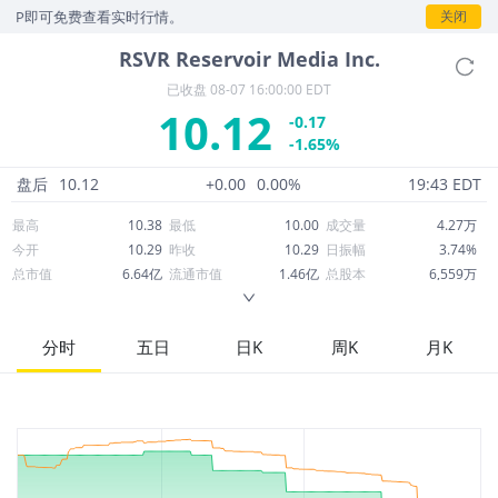
P即可免费查看实时行情。
关闭
RSVR
Reservoir Media Inc.
已收盘
08-07 16:00:00 EDT
10.12
-0.17
-1.65%
盘后
10.12
+0.00
0.00%
19:43 EDT
最高
10.38
最低
10.00
成交量
4.27万
今开
10.29
昨收
10.29
日振幅
3.74%
总市值
6.64亿
流通市值
1.46亿
总股本
6,559万
成交额
43.24万
换手率
0.30%
流通股本
1,447万
市净率
1.76
ROE
2.13%
每股收益
0.13
分时
五日
日K
周K
月K
52周最高
13.39
52周最低
7.07
市盈率
80.22
股息
0.00
股息收益率
0.00
ROA
2.64%