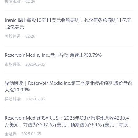
投资观察
·
02-26
Irenic 提出每股10至11美元收购要约，包含债务总额约11亿至
12亿美元
美股速递
·
02-26
Reservoir Media, Inc..盘中异动 急速上涨8.79%
市场透视
·
2025-02-05
异动解读 | Reservoir Media Inc.第三季度业绩超预期,股价盘前
大涨10.33%
异动解读
·
2025-02-05
Reservoir Media(RSVR.US)：2025年Q3财报实现营收4230.4
万美元，前值为3547.6万美元，预期值为3696万美元；每股收
益为0.08美元，前值为-0.05美元，预期值为0.03美元。
金融界
·
2025-02-05