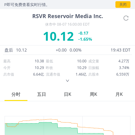
P即可免费查看实时行情。
关闭
RSVR
Reservoir Media Inc.
休市中
08-07 16:00:00 EDT
10.12
-0.17
-1.65%
盘后
10.12
+0.00
0.00%
19:43 EDT
最高
10.38
最低
10.00
成交量
4.27万
今开
10.29
昨收
10.29
日振幅
3.74%
总市值
6.64亿
流通市值
1.46亿
总股本
6,559万
成交额
43.24万
换手率
0.30%
流通股本
1,447万
市净率
1.76
ROE
2.13%
每股收益
0.13
分时
五日
日K
周K
月K
52周最高
13.39
52周最低
7.07
市盈率
80.22
股息
0.00
股息收益率
0.00
ROA
2.64%