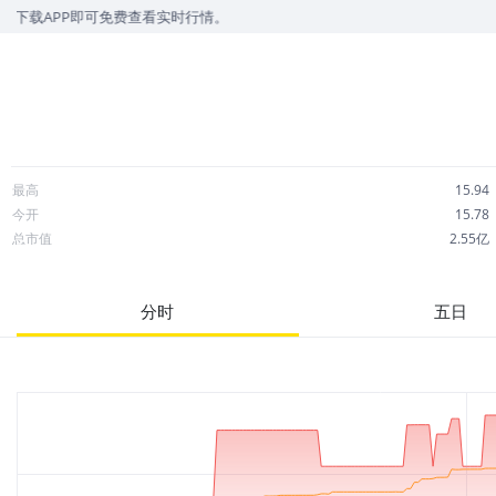
APP即可免费查看实时行情。
最高
15.94
今开
15.78
总市值
2.55亿
成交额
37.89万
市净率
1.72
分时
五日
52周最高
16.59
股息
0.60