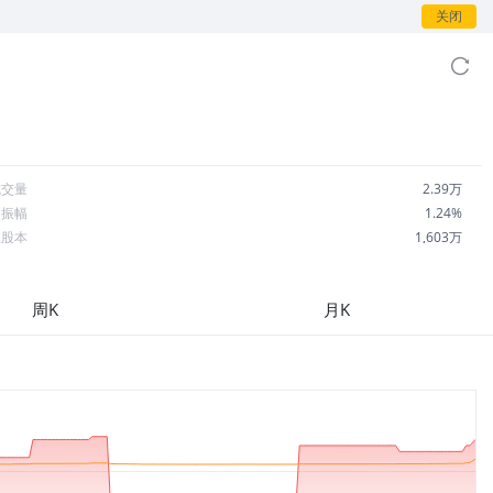
关闭
成交量
2.39万
日振幅
1.24%
总股本
1,603万
流通股本
1,353万
每股收益
1.22
周K
月K
市盈率
13.01
OA
0.79%