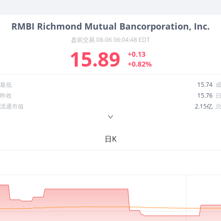
RMBI
Richmond Mutual Bancorporation, Inc.
盘前交易
08-06 06:04:48 EDT
15.89
+0.13
+0.82%
最低
15.74
昨收
15.76
流通市值
2.15亿
换手率
0.18%
ROE
8.57%
日K
52周最低
12.77
股息收益率
0.04
R