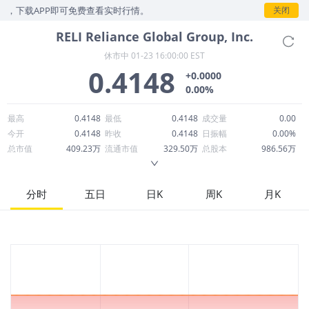
，下载APP即可免费查看实时行情。
关闭
RELI
Reliance Global Group, Inc.
休市中
01-23 16:00:00 EST
0.4148
+0.0000
0.00%
最高
0.4148
最低
0.4148
成交量
0.00
今开
0.4148
昨收
0.4148
日振幅
0.00%
总市值
409.23万
流通市值
329.50万
总股本
986.56万
成交额
95.41万
换手率
0.00%
流通股本
794.35万
市净率
0.61
ROE
-146.43%
每股收益
-0.75
分时
五日
日K
周K
月K
52周最高
3.55
52周最低
0.3949
市盈率
-0.56
股息
0.00
股息收益率
0.00
ROA
-32.87%