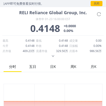
载APP即可免费查看实时行情。
关闭
RELI
Reliance Global Group, Inc.
休市中
01-23 16:00:00 EST
0.4148
+0.0000
0.00%
最高
0.4148
最低
0.4148
成交量
0.00
今开
0.4148
昨收
0.4148
日振幅
0.00%
总市值
409.23万
流通市值
329.50万
总股本
986.56万
成交额
95.41万
换手率
0.00%
流通股本
794.35万
市净率
0.61
ROE
-146.43%
每股收益
-0.75
分时
五日
日K
周K
月K
52周最高
3.55
52周最低
0.3949
市盈率
-0.56
股息
0.00
股息收益率
0.00
ROA
-32.87%