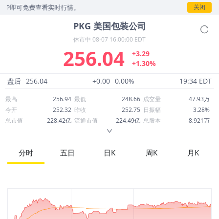
P即可免费查看实时行情。
关闭
PKG
美国包装公司
休市中
08-07 16:00:00 EDT
256.04
+3.29
+1.30%
盘后
256.04
+0.00
0.00%
19:34 EDT
最高
256.94
最低
248.66
成交量
47.93万
今开
252.32
昨收
252.75
日振幅
3.28%
总市值
228.42亿
流通市值
224.49亿
总股本
8,921万
成交额
1.23亿
换手率
0.55%
流通股本
8,768万
市净率
4.98
ROE
16.31%
每股收益
7.70
分时
五日
日K
周K
月K
52周最高
258.81
52周最低
191.50
市盈率
33.26
股息
5.25
股息收益率
0.02
ROA
8.37%