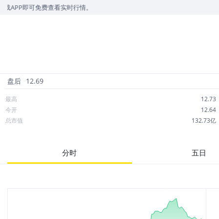
免费查看实时行情。
盘后
12.69
最高
12.73
今开
12.64
总市值
132.73亿
成交额
3,641万
市净率
1.28
分时
五日
52周最高
27.10
股息
0.00