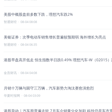
美股中概股盘前多数下跌，理想汽车跌2%
智通财经
·
08-04 08:08
美银证券：次季电动车销售增长普遍较预期弱 海外增长为亮点
智通财经
·
08-04 06:35
港股早盘高开低走 恒生指数半日跌0.49% 理想汽车-W（02015）跌
金吾财讯
·
08-04 04:08
月销十万辆与困守三万辆，汽车新势力淘汰赛愈演愈烈
华夏时报网
·
08-04 03:09
港股异动 | 汽车股普遍走软 7月车企销量分化加剧 科技仍是车市