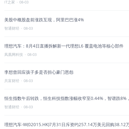
IT之家
·
08-03
美股中概股盘前涨跌互现，阿里巴巴涨4%
智通财经
·
08-03
理想汽车：8月4日直播拆解新一代理想L6 覆盖电池等核心部件
凤凰网科技
·
08-03
李想曾回应孩子多是否担心豪门恩怨
共富财经
·
08-03
恒生指数午后转跌，恒生科技指数涨幅收窄至0.44%，智谱跌8%
智通财经
·
08-03
理想汽车-W(02015.HK)7月31日斥资约257.14万美元回购38.12