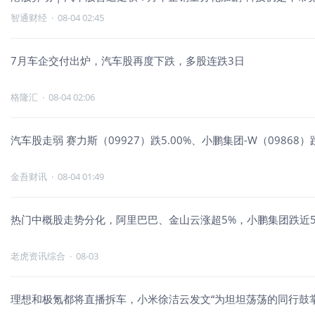
智通财经
·
08-04 02:45
7月车企交付出炉，汽车股再度下跌，多股连跌3日
格隆汇
·
08-04 02:06
汽车股走弱 赛力斯（09927）跌5.00%、小鹏集团-W（09868）跌
金吾财讯
·
08-04 01:49
热门中概股走势分化，阿里巴巴、金山云涨超5%，小鹏集团跌近5
老虎资讯综合
·
08-03
理想和极氪都将直播拆车，小米徐洁云发文“为坦坦荡荡的同行鼓掌