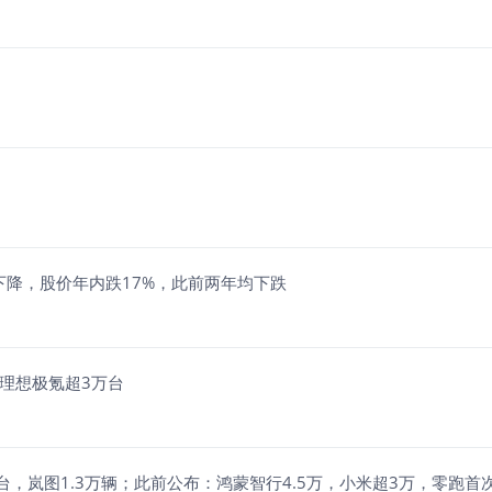
下降，股价年内跌17%，此前两年均下跌
理想极氪超3万台
台，岚图1.3万辆；此前公布：鸿蒙智行4.5万，小米超3万，零跑首