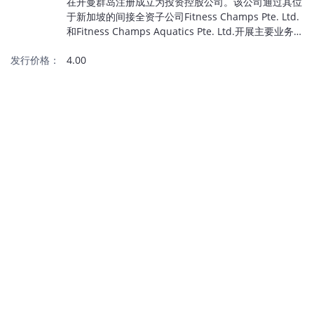
在开曼群岛注册成立为投资控股公司。该公司通过其位
于新加坡的间接全资子公司Fitness Champs Pte. Ltd.
和Fitness Champs Aquatics Pte. Ltd.开展主要业务。
该公司是新加坡一家专注于学生游泳项目的体育教育提
发行价格：
4.00
供商，提供校内游泳课程（包括由教育部管理的
SwimSafer项目）和私人游泳课程。公司还通过其在阿
拉伯联合酋长国的子公司拓展业务，为迪拜的住宅楼提
供游泳课程。