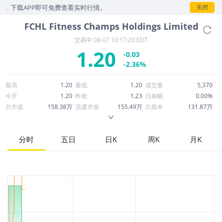
，下载APP即可免费查看实时行情。
关闭
FCHL
Fitness Champs Holdings Limited
交易中
08-07 10:17:20 EDT
1.20
-0.03
-2.36%
最高
1.20
最低
1.20
成交量
5,370
今开
1.20
昨收
1.23
日振幅
0.00%
总市值
158.38万
流通市值
155.49万
总股本
131.87万
成交额
6,495
换手率
0.41%
流通股本
129.47万
市净率
2.63
ROE
-348.21%
每股收益
-28.19
分时
五日
日K
周K
月K
52周最高
3,438.00
52周最低
0.8600
市盈率
-0.04
股息
0.00
股息收益率
0.00
ROA
-36.57%