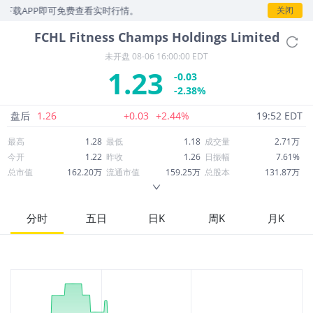
下载APP即可免费查看实时行情。
关闭
FCHL
Fitness Champs Holdings Limited
未开盘
08-06 16:00:00 EDT
1.23
-0.03
-2.38%
盘后
1.26
+0.03
+2.44%
19:52 EDT
最高
1.28
最低
1.18
成交量
2.71万
今开
1.22
昨收
1.26
日振幅
7.61%
总市值
162.20万
流通市值
159.25万
总股本
131.87万
成交额
3.32万
换手率
2.09%
流通股本
129.47万
市净率
2.70
ROE
-348.21%
每股收益
-28.19
分时
五日
日K
周K
月K
52周最高
3,438.00
52周最低
0.8600
市盈率
-0.04
股息
0.00
股息收益率
0.00
ROA
-36.57%