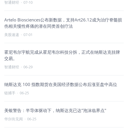
智通财经
·
07-10
Artelo Biosciences公布新数据，支持Art26.12成为治疗脊髓损
伤相关慢性疼痛的潜在同类首创疗法
美股速递
·
07-01
霍尼韦尔宇航完成从霍尼韦尔科技分拆，正式在纳斯达克挂牌
交易。
智通财经
·
06-29
纳斯达克 100 指数期货在美国经济数据公布后涨至盘中高位
链捕手
·
06-25
美银警告：半导体驱动下，纳斯达克已达"泡沫临界点"
华尔街见闻
·
06-25