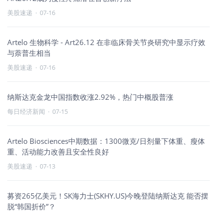
美股速递
·
07-16
Artelo 生物科学 - Art26.12 在非临床骨关节炎研究中显示疗效
与萘普生相当
美股速递
·
07-16
纳斯达克金龙中国指数收涨2.92%，热门中概股普涨
每日经济新闻
·
07-15
Artelo Biosciences中期数据：1300微克/日剂量下体重、瘦体
重、活动能力改善且安全性良好
美股速递
·
07-13
募资265亿美元！SK海力士(SKHY.US)今晚登陆纳斯达克 能否摆
脱“韩国折价”？