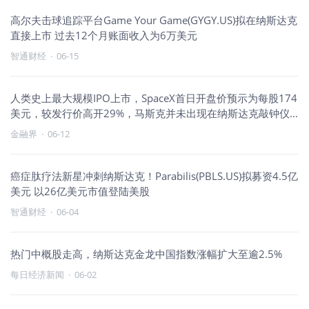
高尔夫击球追踪平台Game Your Game(GYGY.US)拟在纳斯达克
直接上市 过去12个月账面收入为6万美元
智通财经
·
06-15
人类史上最大规模IPO上市，SpaceX首日开盘价预示为每股174
美元，较发行价高开29%，马斯克并未出现在纳斯达克敲钟仪
式上
金融界
·
06-12
癌症肽疗法新星冲刺纳斯达克！Parabilis(PBLS.US)拟募资4.5亿
美元 以26亿美元市值登陆美股
智通财经
·
06-04
热门中概股走高，纳斯达克金龙中国指数涨幅扩大至逾2.5%
每日经济新闻
·
06-02