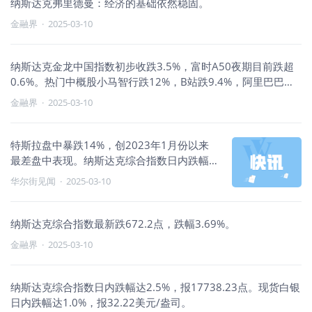
纳斯达克弗里德曼：经济的基础依然稳固。
金融界
·
2025-03-10
纳斯达克金龙中国指数初步收跌3.5%，富时A50夜期目前跌超
0.6%。热门中概股小马智行跌12%，B站跌9.4%，阿里巴巴跌
5.8%，理想、小米集团ADR、腾讯控股跌超4%，京东和拼多多
金融界
·
2025-03-10
跌超3%，小鹏和百度跌超2%，蔚来大致收平。中概ETF YINN
跌约9%，KWEB跌4.4%，CQQQ跌3.4%。
特斯拉盘中暴跌14%，创2023年1月份以来
最差盘中表现。纳斯达克综合指数日内跌幅
达4.0%
华尔街见闻
·
2025-03-10
纳斯达克综合指数最新跌672.2点，跌幅3.69%。
金融界
·
2025-03-10
纳斯达克综合指数日内跌幅达2.5%，报17738.23点。现货白银
日内跌幅达1.0%，报32.22美元/盎司。