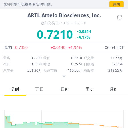
PP即可免费查看实时行情。
关闭
ARTL
Artelo Biosciences, Inc.
盘前交易
08-10 07:08:02 EDT
0.7210
-0.0314
-4.17%
盘前
0.7350
+0.0140
+1.94%
06:54 EDT
最高
0.7700
最低
0.7210
成交量
11.73万
今开
0.7700
昨收
0.7524
日振幅
6.51%
总市值
251.30万
流通市值
160.99万
总股本
348.55万
成交额
8.79万
换手率
5.26%
流通股本
223.29万
市净率
0.38
ROE
-367.70%
每股收益
-28.02
分时
五日
日K
周K
月K
52周最高
31.65
52周最低
0.7052
市盈率
-0.03
股息
0.00
股息收益率
0.00
ROA
-91.33%