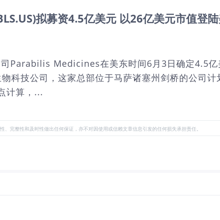
BLS.US)拟募资4.5亿美元 以26亿美元市值登
ilis Medicines在美东时间6月3日确定4.5亿美元I
物科技公司，这家总部位于马萨诸塞州剑桥的公司计划通
计算，...
性、完整性和及时性做出任何保证，亦不对因使用或信赖文章信息引发的任何损失承担责任。