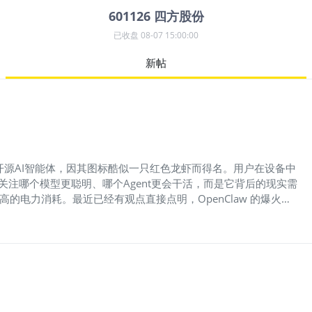
601126
四方股份
已收盘
08-07 15:00:00
新帖
这类开源AI智能体，因其图标酷似一只红色龙虾而得名。用户在设备中
关注哪个模型更聪明、哪个Agent更会干活，而是它背后的现实需
的电力消耗。最近已经有观点直接点明，OpenClaw 的爆火正
最后真正受益的，可能是电。毕竟再厉害的AI，最后都得先插上
，理解为公用事业、防御、高股息、波动小，这类避险资产。而实
基础设施的底层支撑。说白了，过去市场炒AI，炒的是“大脑”；现
也转不起来。这就是电力板块最近越来越值得重视的核心原因。根
欧盟当前的总用电量。这里面，AI的大规模应用是重要推手。数据
年，全球数据中心电力需求有望翻倍以上，达到约945太瓦时。意
上爬的；现在AI把这个斜率硬生生掰陡了。尤其是AI数据中心，