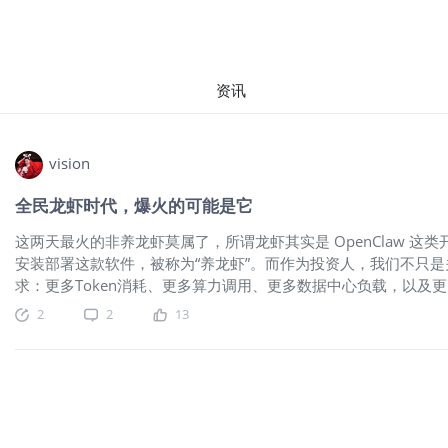
资讯
vision
全民龙虾时代，爆火的可能是它
这两天最火的非养龙虾莫属了，所谓龙虾其实是 OpenClaw 
安装部署这款软件，被称为“养龙虾”。而作为投资人，我们不只是
求：更多Token消耗、更多算力调用、更多数据中心负载，以及更高
在把“算电协同”重新推到台前。说白了，大家以为自己在炒龙虾，
2
2
13
电。为什么电力突然成了主线的一部分？可能很多虎友还把电力
际上现在电力这条线，已经不只是“防守资产”，而是在慢慢变成AI
在开始有人意识到，没有骨架、没有血管、没有供电系统，大脑
据国际能源署数据，到2030年，全球新增用电量相当于超过两个
中心的耗电量未来几年不是小幅增长，而是明显上台阶。到2030
思就是，过去你觉得电力需求增长是慢变量，是跟着经济一点点往