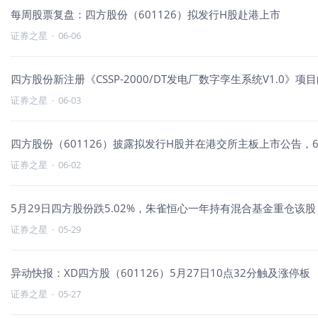
每周股票复盘：四方股份（601126）拟发行H股赴港上市
证券之星
·
06-06
四方股份新注册《CSSP-2000/DT发电厂数字孪生系统V1.0》
证券之星
·
06-03
四方股份（601126）披露拟发行H股并在港交所主板上市公告，6月
证券之星
·
06-02
5月29日四方股份跌5.02%，朱雀恒心一年持有混合基金重仓该股
证券之星
·
05-29
异动快报：XD四方股（601126）5月27日10点32分触及涨停板
证券之星
·
05-27