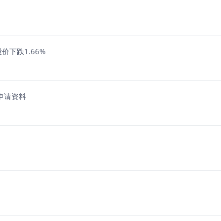
价下跌1.66%
发申请资料