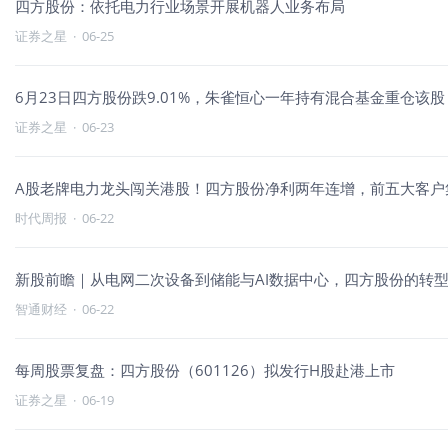
四方股份：依托电力行业场景开展机器人业务布局
证券之星
·
06-25
6月23日四方股份跌9.01%，朱雀恒心一年持有混合基金重仓该股
证券之星
·
06-23
A股老牌电力龙头闯关港股！四方股份净利两年连增，前五大客户
时代周报
·
06-22
新股前瞻｜从电网二次设备到储能与AI数据中心，四方股份的转
智通财经
·
06-22
每周股票复盘：四方股份（601126）拟发行H股赴港上市
证券之星
·
06-19