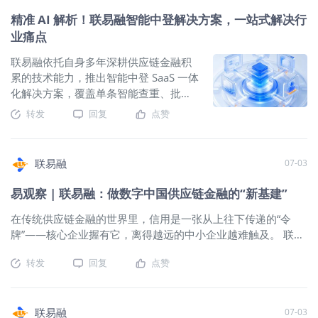
验、业务意愿、交易关系等提出了更高的要求。 AI重塑交易逻
评级采用AAA至C九档分级体系，覆盖沪
精准 AI 解析！联易融智能中登解决方案，一站式解决行
辑，行业进入自动化阶段 当前产业智能商业处于流程自动化中
深港主流上市公司，评价体系兼顾国际
期，远期可实现AI独立完成采购、开票、支付全流程无人化操
业痛点
ESG 框架与国内产业、监管特色，评估
作。AI赋能彻底重构产业交易逻辑：业务从人工操作转为标准
维度包含环境管理、社会责任、公司治
联易融依托自身多年深耕供应链金融积
化机器API交互，订单、票据、发票实现结构化可校验，全流程
理三大板块，评级结果已成为机构投
累的技术能力，推出智能中登 SaaS 一体
留痕、智能分级风控成为金融系统标配，产业交易正式从“人工
资、产业合作衡量企业长期价值的核心
化解决方案，覆盖单条智能查重、批量
驱动”转向“数据+算法驱动”。 传统平台短板凸显，行业亟需全新
参考标准。 立足 “科技助力可持续供应
多主体查询、多样式附件解析、全台账
数字化平台 政策与技术双重变革下，传统结算平台两大核心瓶
转发
回复
点赞
链金融发展” 核心使命，联易融依托区块
批量导出、分级账号管理五大核心能
颈彻底暴露：一是数字化能力薄弱，多银行数据孤岛严重，单
链、AI、线上化 SaaS 平台核心技术，从
力，实现中登核查“AI全量解析”能力升
据依赖人工复核，票据流转轨迹无法完整追溯，难以对接企业
运营端、业务端双向落地绿色减碳实
级。 五大核心能力，一站式解决中登核
ERP、司库系统实现自动结算；二是自动化风控缺
联易融
07-03
践，以无纸化、线上化重构传统供应链
查痛点 一键智能查重 自研
金融高耗能模式。 在企业内部绿色运营
OCR+NLP+多模态识别，识别准确率
易观察 | 联易融：做数字中国供应链金融的“新基建”
层面，公司全面推行全流程线上业务办
99%+； 支持发票 / 合同 / 风险关键词
理，线下尽调、纸质单据流转大幅缩
检索、连号发票匹配； 自动高亮附件命
在传统供应链金融的世界里，信用是一张从上往下传递的“令
减，累计减少交通碳排放约 14,300吨二
中信息，识别带水印、换行非标单据。
牌”——核心企业握有它，离得越远的中小企业越难触及。 联易
氧化碳当量，无纸化运营节约纸张相当
批量多主体查询 Excel 模板批量导入上
融决定不再让企业去“够”信用，而是用技术让信用自己“长”出
于减排约7,800吨二氧化碳当量，综合减
转发
回复
点赞
百家企业； 自动关联企业曾用名、总分
来。当每一张订单、每一笔物流、每一张发票都在链上说话，
碳成效等效百万棵树木生态固碳价值，
公司登记记录； 上万条登记自动分页抓
小微企业不再需要"变成"大企业——它们只需要做自己，数据自
用数字技术降低金融服务全链条环境损
取，任务进度可视化。 附件全自动解析
会替它们开口。 1、告别主体信用依赖：从“看核企脸色”到“让数
耗。 联易融持续聚焦可再生能源、环保
“财产描述 + 登记要素表 + 全套附件” 三
据自己说话” 传统供应链金融高度依赖核心企业的信用背书——
联易融
07-03