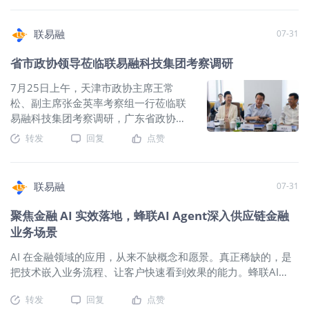
平台构建全链路运营闭环 面对这些问题，很多团队的第一反应
筹、全票据统一渠道、AI智能化与跨产
智能中登、智能准入、智能风控等核心
需提供一次。 不用排期，你的规则你来
是“再加一层”，导致单点工具越摞越多，但问题出在底层：只要
品协同等五大核心能力，覆盖3000+业
业务场景。2025年，蜂联AI Agent已成
定 新项目落地、业务规则变动不再走开
资源、应用、流程和资产四套体系没有打通，每一次故障排查
联易融
07-31
务场景，助力核心企业、供应商与金融
功落地渣打银行等42家境内外金融机构
发流程。在对话区直接描述审核要求
就仍然是人肉拼接信息，每换一个人就从头查起。 为此，联易
机构构建共生共赢的供应链金融生态。
与产业龙头，技术落地实现业务处理效
——“对 A 类客户放宽某条件”、“对某行
省市政协领导莅临联易融科技集团考察调研
融打造了面向 AI 时代的云原生全栈运营底座——BeeCloud 蜂
构建五大核心能力实现票据全生命周期
率提升20倍，关键环节准确率高达
业加强某核查”——即时生效。 覆盖全业
云平台，将云资源、应用交付、流程资产和大模型治理放进同
管理 一、全生命周期可视 让每一张票
7月25日上午，天津市政协主席王常
99%。创新打造的“OC
务链路，多岗位全流程可用 客户经理 客
一个运营闭环。 截至目前，BeeCloud 已承载 112 个业务系统
据“有迹可循” 传统票据流转长期面临一
松、副主席张金英率考察组一行莅临联
户洞察、尽调、业务资料初审、中登查
完成 DevOps 2.0 迁移，历史运维服务可用性达 99.95%+。 平
个普遍痛点：签发人“票出即失联”，无法
易融科技集团考察调研，广东省政协主
询登记、贷后监控 合规法务 合同审查、
台跨域治理 实现五大场景落地应用 BeeCloud 区别于传统运维
追踪票据被拆分、流转到了哪些环节、
席林克庆、深圳市政协主席林洁等省市
合同比对、风险条款识别、法律文书检
后台的核心壁垒，是它把资源、应用、流程、观测、资产和模
转发
回复
点赞
最终由谁持有。联易融供应链票据平台
政协领导陪同调研。深圳市政协委员、
索 授信审批 行业分析、尽调审核、要点
型六大系统连接成一个控制平面，使平台具备跨域治理能力，
以票据流转轨迹全貌图为突破口，构建
联易融联合创始人蒋希勇全程接待并向
提炼、授信方案撰写 放款审核 单据核
实现五大场景落地应用： 告警可解释 资源、应用、流程、观测
从签发到到期的全链路可视化能力——
各位领导汇报了企业发展情况。
验、放款条件核验、风险识别、政策解
在同一控制平
联易融
07-31
每一笔拆分、每一次流转、每一级背书
读 运营管理 监控预警、贷后台账 跳出
链路均可展开追溯。 统一票据签发 支持
工具属性 以垂直 AI 重定义供应链金融
聚焦金融 AI 实效落地，蜂联AI Agent深入供应链金融
办理所有银行账户的票据业务，任意银
审核 真正的行业垂直 AI，绝非通用大模
业务场景
行账户直接清算；支持线上批量出票 票
型简单叠加行业表层包装。它扎根行业
据链条可视化 票据流转轨迹全貌图，随
AI 在金融领域的应用，从来不缺概念和愿景。真正稀缺的，是
底层
时掌握拆分、流转及持票人信息；各级
把技术嵌入业务流程、让客户快速看到效果的能力。蜂联AI
背书链路可展开查看 票据信息驾驶舱 全
Agent 正在用灵活化方案的打法，把这件事做实。截至目前，
平台票据数据看板，智能到期提醒，业
转发
回复
点赞
蜂联AI Agent 已覆盖 10 余个重点业务场景，实现业务处理效率