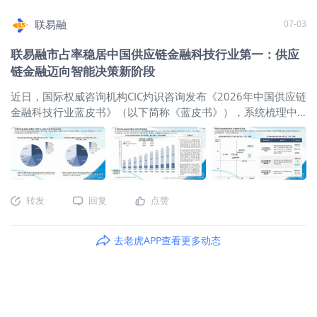
企业”奖项。 作为连续六年稳居中国第三
业务高峰更高效 多行业落地实践名，覆
等全维度经营信息，快速生成合规可信的跨境数字信用记录。
步标注全部资料不合规问题，企业可当
方供应链金融科技解决方案提供商市场
盖全类型金融机构 目前联易融智能中登
目前
联易融
07-03
场完成整改重提，告别漫长等待与多次
占有率榜首的企业，联易融始终坚持以
产品已规模化落地，服务客户矩阵覆盖
驳回。 可灵活配置智能审核引擎 不同融
科技驱动可持续供应链金融，将ESG理
国有、全国股份制银行、各地城商行/农
联易融市占率稳居中国供应链金融科技行业第一：供应
资品类、不同银行风控标准存在差异化
念深度融入业务全链条、经营全维度，
商行、外资银行、商业保理、融资租赁
链金融迈向智能决策新阶段
要求，平台支持审核规则自定义配置，
走出了一条科技赋能、产业共生、合规
等行业机构。 某区域股份制银行平台落
可快速匹配应收账款融资，灵活适配各
致远的可持续发展路径。 数智深耕ESG
近日，国际权威咨询机构CIC灼识咨询发布《2026年中国供应链
地后
资金方审核规范，后续新增金融机构、
赛道，从责任合规到长期价值构建 相较
金融科技行业蓝皮书》（以下简称《蓝皮书》），系统梳理中
拓展业务品类均可快速迭代适配。 四大
于传统企业碎片化的ESG实践，联易融
国供应链金融科技市场规模、发展现状及未来趋势。凭借技术
场景价值，双向降本提效 1. 融资体验升
摒弃单点式公益、表层化合规的发展模
研发、产品体系与产业生态的综合优势，联易融连续第六年位
级，审批周期大幅压缩 实现资料上传即
式，让可持续发展理念从外在责任转化
居中国供应链金融科技解决方案提供商市场占有率第一。 《蓝
审核、结果即时可知，前置暴露单据瑕
为内生经营动力，实现商业价值与社会
皮书》数据显示，2025年联易融供应链金融科技解决方案交易
疵，从源头减少材料退回、反复修改的
价值、环境价值的共生。 在环境维度，
额市场份额达22%，供应链ABS、ABN发行市场占有率达
转发
回复
点赞
频次，大幅缩短企业整体融资办理周
联易融大力布局绿色产业赛道，持续拓
25.9%，两项核心指标均稳居全国第一。依托完备的技术研发体
期，加速产业链资金周转。 2. 规则灵活
宽可持续业务覆盖边界。公司长期深耕
系、全栈式产品矩阵、全域产业生态构筑三重核心竞争壁垒，
可调，适配多元业务场景 审核逻辑支持
可再生能源、乡村振兴、环境保护、公
公司在行业周期波动中实现稳健增长。 六年持续领跑，双赛道
去老虎APP查看更多动态
按需配置，针对不同资产、不同银行差
共卫生四大核心领域，同时积极拓展新
份额显著领先 《蓝皮书》指出,中国供应链金融科技解决方案市
异化标准快速调整校验规则，支撑多资
能源汽车、绿色建筑、循环经济等新兴
场正处于高速增长期。2021年至2025年,市场总交易额从6.9万
金方、多融资产品同步落地，业务拓展
可持续产业链赛道。 其中，依托自身供
亿元人民币增长至13.5万亿元人民币,复合年增长率达18.1%。
兼容性更强。 3. 前端自动过滤，释放运
应链金融科技核心能力，联易融打造专
预计到2030年,该市场规模将进一步增至22.4万亿元人民
营人力价值 客户端提前拦截残缺、格式
属绿色金融科技解决方案与ESG绿色解
币,2025年至2030年的复合年增长率为10.7%,科技渗透率将从