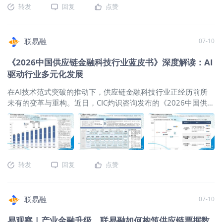
垂直大模型完成专业场景语义解析与交易逻辑研判，结合规则
转发
回复
点赞
入池资产的中登核查，光是手工登记就能吃掉运营团队整整一
级，聚焦高价值工作 上游供应商：融资
引擎开展合规校验与风险筛查，最后通过RPA实现全流程自动化
周。 联易融推出的智能中登 SaaS 一体化解决方案，通过
体验质变升级 审批周期的大幅压缩意味
操作，真正达成从单据解析、真伪核验、风险审核到资金匹配
OCR+NLP 智能识别、三大维度附件全量解析，帮助合作机构突
着企业资金周转加速，尤其对中小微供
放款的全链路自动化运转，有效简化融资流程、降低人工差错
破“业务瓶颈”。 为什么中登核查是供应链金融的必答题？ 应收
联易融
07-10
应商而言，融资效率直接关系到经营现
率、压缩审核时效，切实解决中小微企业融资慢、融资难、融
账款中登的注册与登记，是供应链金融合规管理的核心关节
金流的可持续性。 平台运营端：释放人
资贵的核心难题。 为精准引导绿色资金流向优质可持续项目，
《2026中国供应链金融科技行业蓝皮书》深度解读：AI
——它直接决定了这笔资产的权属是否清晰、是否存在重复质
力，聚焦高价值工作 前端自动过滤残
联易融创新推出蜂联AI智能体矩阵，进一步升级绿色供应链金
驱动行业多元化发展
押风险。 但在实际操作中，中登核查长期面临三大痼疾： 一是
缺、格式错误、要素不匹配等不合格材
融审核能力。依托先进的大模型解析技术，蜂联AI Agent可精准
操作门槛高。 每一笔应收账款都需要合规岗手动登录中登平
料，运营人员无需再投入大量精力处理
判别项目绿色价值，大幅提升项目识别准确率与审核专业性。
在AI技术范式突破的推动下，供应链金融科技行业正经历前所
台，逐条输入查询条件、逐份打开附件比对、逐条登记，无法
重复性初审，可以聚焦于贸易背景深度
通过智能化技术赋能，实现绿色项目前置筛查、动态溯源、全
未有的变革与重构。近日，CIC灼识咨询发布的《2026中国供应
批量处理。 二是业务波动大。 季末、年末的资产放款高峰期，
合规复核、风险研判等高价值工作。 规
程留痕，构建起严谨规范的绿色金融风控体系，既保障绿色资
链金融科技行业蓝皮书》（以下简称《蓝皮书》），为我们提
一天上百笔中登记操作砸过来，纯靠堆人解决。 三是合规留痕
则引擎的可配置性：一把钥匙开多把锁
金精准落地、合规流转，也让普惠金融服务精准触达海量中小
供了全面且前瞻的视角。 行业现状：规模持续扩张，技术深度
难。 人工操作天生存在漏登、错登、漏查的风险，而中登差错
不同融资品类、不同银行的风控标准存
微企业，以技术创新推动供应链金融行业规范化、绿色化。 依
赋能 《蓝皮书》显示，2021年至2025年，中国供应链基础资
一旦发生，轻则合规通报，重则资产流转受阻。 应用在哪些场
在显著差异——应收账款融资与订单融
托全链条AI智能审核创新体系，联易融实现业务发展与ESG实践
产规模从82.6万亿元增长至115.6万亿元，年复合增长率
景？ 供应链金融全生命周期的五大战役 联易融智能中登解决方
资的审核侧重点不同，不同资金方对发
的双向赋能，在环境、社会、经济三大维度收获显著成效。环
8.8%，预计2030年将达到149.8万亿元。在地缘政治不确定性
案不只是“查重”这一件事，它在供应链金融的五个关键节点上各
票校验、合同要素的要求也各有标准。
转发
回复
点赞
境层
加剧背景下，中国供应链韧性显现，核心企业与供应商交易更
承其责： 1. 贷前尽调：批量扫雷 融资申请进来，第一步就是排
如何在统一平台框架下适配多元审核需
频繁、账期拉长，推动应收账款、预付账款和库存三大基础资
查资产池里有没有“雷”。传统做法是逐家逐笔手工查。智能中登
求，是供应链金融平台规模化运营的核
产持续扩张。 此外，市场资产余额从2021年的28.5万亿元增长
支持 Excel 模板批量导入上百家企业，自动关联企业曾用名、总
心挑战。 讯易链自动审核功能内置了可
联易融
07-10
至2025年的46.1万亿元，年复合增长率12.8%，预计2030年达
分公司登记记录，任务进度全程可视化。 2. 资产审核：三维交
灵活配置的智能审核引擎，支持审核规
到67.8万亿元。两大催化剂尤为突出：一是AI技术加速渗透，
叉解析 系统对“财产描述 + 财产要素表 + 全套附件”进行三大维
则按需自定义，能够快速匹配不同融资
易观察 | 产业金融升级，联易融如何构筑供应链票据数