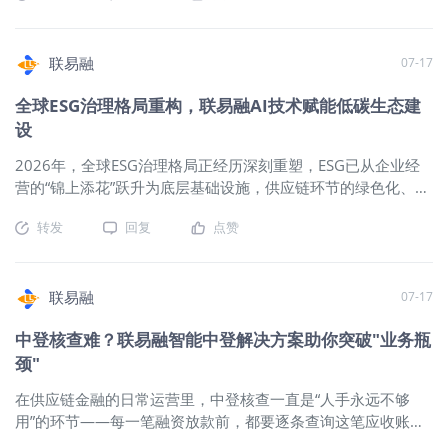
户驱动：让效果说话 目前，蜂联AI Agent 已在外资银行、国内
知”的即时反馈闭环。首批已覆盖市面主
拖欠货款风险。 2.不可撤销跟单属性，只审单据不核验实物 信
银行和产业链机构三类客群中落地标杆客户。某头部机构率先
流银行及150个融资项目，标志着这一
用证一经开立，未经开证行、买方、卖方三方全部书面同意，
完成部署并进入稳定运营——这些客户的核心业务场景差异明
能力已经进入规模化商业落地阶段。 真
不得单方面修改、撤销；业务核心审核增值税发票、物流单、
联易融
07-17
显、业
正的变化不仅在于“审得多快” 传统融资
履约证明等全套单据，银行仅做单据表面一致性审核，不介入
资料的审核模式遵循“提交—排队—人工
全球ESG治理格局重构，联易融AI技术赋能低碳生态建
货物实物查验，单证不符时银行有权拒付货款。 PS：如需流
初审—退回—修改—再提交”的线性流
转，信用证需专门标注“可转让”，且仅能转让一次，只能由第一
设
程，审核周期以天甚至以周计。讯易链
受益人转让至二级供应商，二级不可再次向下转让。 3.期限可
此次上线的自动审核功能，核心在于将
2026年，全球ESG治理格局正经历深刻重塑，ESG已从企业经
控，远期最长1年，分即期、远期两类 即期信用证：银行收到相
资料校验从“后端人工环节”前移为“前端
营的“锦上添花”跃升为底层基础设施，供应链环节的绿色化、可
符单据次日起5个营业日内完成付款； 远期信用证：约定未来确
自动环节”——供应商在PC端发起融资申
追溯化成为行业刚需。联易融依托深耕供应链金融科技的技术
定日期兑付，包括单据日后定期付款、见单后定期付款、固定
转发
回复
点赞
请、上传全套贸易背景资料后，系统立
积累与场景经验，落地AI驱动智能审核创新实践，实现技术创
日付款等方式，付款期限最长不超过12个月，适配大宗商品、
即启动全自动校验，审核结果实时推送
新、普惠赋能与ESG可持续发展的深度融合，为供应链金融行业
大型设备、工程服务等长账期大额贸易，期限弹性优于最长6个
至操作页面，同步标注所有不合规问
绿色化、智能化转型提供优质范本。 技术革新是智能化转型的
月的银行承兑汇票。 4.真实贸易强绑定，全流程核验交易材料
题，企业可当场完成整改重提。 传统模
核心根基，联易融聚焦供应链金融审核全流程痛点，深度整合
联易融
07-17
开立、交单、配套融资全环节均需核验购销
式下，问题的暴露发生在人工审核完成
AI大模型技术，依托自主研发的LDP-GPT大模型和AI Agent平
中登核查难？联易融智能中登解决方案助你突破"业务瓶
之后，此时前端早已忘记当初的材料细
台，搭配DeepSeek-R1模型形成技术互补，创新打造“OCR精准
节，退回修改往往需要重新梳理、重新
颈"
识别+大模型深度理解+规则引擎逻辑校验+RPA自动执行”的一
提交。而自动审核将问题暴露节点前置
体化技术栈。 这套复合型技术方案打破了单一技术的应用局
在供应链金融的日常运营里，中登核查一直是“人手永远不够
到供应商操作的当下，材料不合规立刻
限，覆盖企业融资申请全流程风控审核场景，通过高精度OCR
用”的环节——每一笔融资放款前，都要逐条查询这笔应收账款
可知、立刻可改，从源头大幅减少了材
技术快速抓取合同、发票、仓单等各类供应链单据信息，依托
是不是已经被转让/质押过。碰上资产证券化产品发行，几百笔
料退回和反复修改的频次。 融资体验升