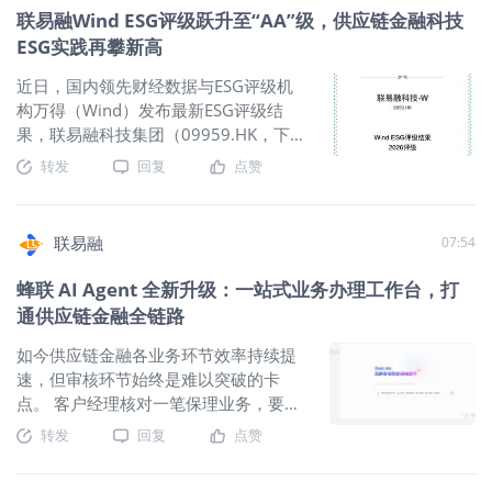
展试点，鼓励有条件的地区加强企业收支流水数据开放利用，
联易融Wind ESG评级跃升至“AA”级，供应链金融科技
信用垄断格局，确立“去主体依赖、凭数据增信”的全新发展方
搭建行业研究信息交流平台，实现科技金融领域数据资源跨域
ESG实践再攀新高
向。 山东出台全国首个专项政策，规范应收账款电子凭证期
共享和高效对接。支持市场化征信机构建设科技型企业数据
限，推广供应链票据替代非标凭证，通过标准化工具优化核心
库，丰富征信产品和服务供给。 《通知》围绕完善数据赋能科
近日，国内领先财经数据与ESG评级机
企业信用流转效率，夯实传统信用链路的合规性与实用性。 重
技金融全链条，聚焦融资对接、智能风控、产品创新等环节，
构万得（Wind）发布最新ESG评级结
庆推出行业标志性的“四不”脱核融资模式，无需核心企业确权、
引导金融机构依托科技金融领域数据库，构建科技型企业数字
果，联易融科技集团（09959.HK，下
不占用其授信、不用强制对接系统、不增加其风险责任，从政
信用画像，打造特色的科技型企业风控投研模型，开发契合细
称“联易融”）凭借在环境（E）、社会
转发
回复
点赞
策层面彻底破除融资对核心企业的刚性绑定。 广东聚焦数字普
分行业企业融资需求的科技金融产品。鼓励金融机构与相关部
（S）、治理（G）三大维度的持续深耕
惠金融，鼓励依托产业交易数据和数字化风控能力，推动供应
门合作，运用交易集中度、交易对手分布、交易对手稳定性等
与卓越表现，Wind ESG评级跃升
链金融从核心企业专属服务，转向全产业链普惠覆盖。 三地政
数据，开展产业链资金流动分析，绘制重点产业链图谱，“一链
至“AA”级，标志着公司可持续发展能力
策各有侧重、高度互补，核心逻辑完全统一：重构供应链金融
联易融
07:54
一策”精准匹配金融资源。 下一步，中国人民银行将加强与有关
与ESG治理水平获得资本市场权威机构
信用评价规则，告别“核心企业说了算”，实现“交易数据说了
部门的工作协同
的高度认可。 Wind ESG评级体系覆盖
蜂联 AI Agent 全新升级：一站式业务办理工作台，打
算”，为行业脱核转型、数据增信落地提供坚实政策支撑。 脱核
超8,000家中国上市公司，基于3大维
不离核，重构信用体系 市场普遍存在认知误区，误将“脱核”理
通供应链金融全链路
度、27个议题、400余项指标与2,000余
解为摒弃核心企业。事实上，本次转型核心是脱核不离核：弱
个数据点，对企业管理实践与争议事件
如今供应链金融各业务环节效率持续提
化核心企业的信用担保、确权兜底职能，保留其产业链交易枢
进行综合评估，按照AAA至CCC七档评
速，但审核环节始终是难以突破的卡
纽的核心价值，实现信用体系的迭代升级。 而全新脱核模式，
级反映企业相对于同行业公司的ESG表
点。 客户经理核对一笔保理业务，要横
搭建起数据信用、物的信用、企业主体信用多维评价体系，以
现。此次评级提升，意味着联易融在供
跨三四个系统：验发票、查中登、业务
真实交易背景为核心授信依据。核心企业角色从“信用输出方”升
转发
回复
点赞
应链金融科技行业的ESG综合表现已跻
系统查审批条件……同一个信息在不同系
级为“产业链生态基础设施提供者”，通过开放交易数据、规范业
身行业领先梯队。 作为科技驱动型供应
统里反复填写，规则一变就得等开发排
务流程，为全链信用核验提供基础支撑。这场变革的本质，是