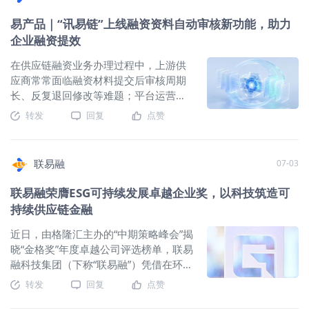
产业、绿色建筑、循环经济四大可持续
维信息完整提取； 自动生成可直接归档
金融机构围绕核心企业的应付账款、信用评级来间接服务上下
赛道，精准引导金融活水流向低碳实体
易产品｜“讯易链”上线融资资料自动审核新功能，助力
的结构化信息，千笔登记数据解析仅需
游中小企业。这种“1+N”模式的最大局限在于：信用无法穿透多
经济。2025 年末，公司服务可持续供应
企业融资提效
分钟级。 全流程合规留痕 批量导出官方
级供应链，远离核心企业的中小供应商始终被排斥在金融服务
链资产规模突破668 亿元，全年同比增
查询证明、完整登记列表、结构化资产
之外。 联易融通过自研“讯易链”SaaS平台跳出传统主体授信框
在供应链融资业务办理过程中，上游供
长80%，绿色产业业务占比稳步提升；
台账三类归档文件； 所有查询操作、检
架，依靠AI单据核验、区块链存证与多层级应收流转技术，将
应商常常面临融资材料提交后审核周期
依托自研讯易链 SaaS 平台，将产业链中
索条件、命中记录、人工审核备注全程
核心企业的信用穿透至全产业链供应商——无论是第二级零配
长、反复退回修改等难题；平台运营端
小微企业平均融资成本压低至 2.85%，
留痕； 审核备注全程可追溯 查询主体与
件供应商，还是第四级原材料供应商，均可凭借真实的贸易背
则长期承担大批量单据人工初审工作，
打通绿色产业链上下游信用流转通道，
操作机构统一。 SaaS 轻量化接入 通过
转发
回复
点赞
景和数字信用记录获得融资。 在数据层面，联易融平台整合订
人力成本高、审核效率难以匹配业务增
为新能源、环保中小配套企业定制专属
给开通SaaS账号（以机构为单位，支持
单、物流、发票、现金流等多维经营数据，生成标准化的可授
长需求。 为打通融资资料校验全流程堵
数字化融资方案，以金融科技工具助力
开设子账号），即可登录使用中登查
信数字信用档案。不是让小微企业“变成”大企业，而是用技术将
点，讯易链全新上线融资资料自动审核
国家 “双碳” 战略落地，构建绿色产融协
询、登记等功能。 即时开通，开通即用
其真实的经营数据转化为金融机构认可的信号。这套逻辑正
联易融
07-03
功能，以智能化自动校验替代传统人工
同新生态。 截至 2025 年末，联易融已
多账号管理体系 可持续获取最新智能中
是"数据信用"替代"主体信用"的产业实践落地。 2、普惠深耕：
初审，双向赋能上游供应商便捷融资、
累计服务超43万家中小微企业，依托大
登能力 五大突出特点，构筑行业差异化
联易融荣膺ESG可持续发展卓越企业奖，以科技筑造可
43万+中小微企业的“金融平权”实践 截至2025年末，联易融已
平台轻量化运营，全面提升供应链融资
数据风控、智能确权、线上流转等技术
优势 识别更精准 99%+解析准确率，查
累计为超过43万家中小微企业提供数字普惠金融科技服务，累
持续供应链金融
业务处理效率。 两大核心更新，打造一
能力，有效破解传统供应链融资流程繁
重准确率经过数千万次查询验证 覆盖更
计促成供应链资产超2万亿元。这些企业中的绝大多数，是传统
站式智能化融资报审通道 供应商端自动
近日，由格隆汇主办的“中期策略峰会”揭
琐、授信难、成本高的行
全面 三大解析功能覆盖，风控规则全场
金融机构难以覆盖的“信用白户”——它们规模小、缺少抵押物，
智能校验通道 供应商登录讯易链PC端发
晓“金格奖”年度卓越公司评选榜单，联易
景覆盖 合规更严谨 完全满足合规要求，
但拥有真实的订单、稳定的回款和可验证的经营轨迹。联易融
起融资申请，可自主选择合作资金方，
融科技集团（下称“联易融”）凭借在环
更直接、更有效 运行更稳定 双模式切换
正是用技术将这些"沉默的信号"转化为"有声的信用"。 在跨境贸
首批已覆盖市面主流银行。上传全套贸
境、社会、治理三大维度的全方位深耕
生产可用率99.99%，超大业务承载能力
易场景中，联易融旗下国际品牌Unloq推出的SC+跨境解决方
转发
回复
点赞
易背景资料后系统立即启动全自动审
与创新实践，荣膺“ESG可持续发展卓越
操作更高效 支持批量查询、批量登记，
案，一站式整合企业跨境订单、国际物流、报关单、外汇结算
核，校验结果实时推送至操作页面，同