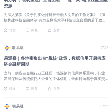
资源
为深入落实《关于扎实做好科技金融大文章的工作方案》《加
快构建科技金融体制 有力支撑高水平科技自立自强的若干政策
举措》，加强科技金融领域数据共建共享，近日，中国人民银
转发
回复
点赞
行、国家发展改革委、科技部、工业和信息化部、海关总署、
市场监管总局、金融监管总局、国家知识产权局、国家数据局
联合印发《关于加强科技金融领域数据开发利用的通知》（以
下简称《通知》）。 《通知》协同推进科技金融领域数据开发
联易融
07:57
利用，发布《全国科技金融领域数据开发利用目录1.0》，涵盖
易观察 | 多地密集出台“脱核”政策，数据信用开启供应
企业名单与科创属性、进出口、投融资、经营、研发投入、知
链金融新周期
识产权、创新能力评价、企业需求等8大类、26个数据指标。支
持各地形成具有区域特色的科技金融数据开发利用清单，建设
当前，供应链金融行业正经历一场深刻的信用体系重构，行业
省级科技金融领域数据开发利用配套信息设施，加强现有信息
发展逻辑从传统依托大企业的主体信用，全面转向基于真实交
系统资源互联互通，促进数据信息归集共享。坚持统筹发展与
易、数字化核验的数据信用。多地密集出台新规推动行业“脱
安全，规范科技公共数据开发利用，加强全过程安全管理，切
转发
回复
点赞
核”转型，通过数字化技术激活产业链交易数据，让中小微企业
实防范各种数据风险。 《通知》坚持加强科技金融领域数据开
凭借真实贸易资质获得金融支持，从根源解决产业链长尾企业
放共享和融合运用，支持科技信息使用机构规范运用科技公共
融资难、融资贵问题。 政策多地共振，确立数据信用转型主线
数据，鼓励地方向科技型企业提供授权开放信息渠道，推广信
2026 年上半年，山东、广东出台全新专项政策，重庆 “四不”脱
联易融
07:56
息查询、联合建模等模式。开展科技金融可信数据空间创新发
核模式全面落地推广，形成行业转型共振，彻底打破核心企业