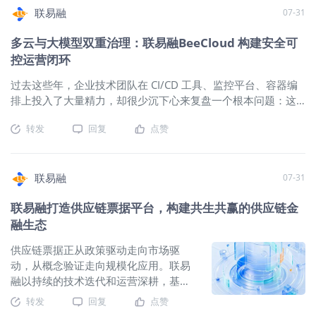
链金融科技企业，联易融始终将绿色低
期。一笔业务审下来，花在“操作”、“沟
供应链金融从核心企业单一主导，迈向产业链
联易融
07-31
碳理念嵌入业务全链条。依托全流程线
通”上的时间远比“判断”上的多。 当业务
上化、无纸化的智能审核体系，联易融
链路被系统割裂，风险识别也只能靠人
多云与大模型双重治理：联易融BeeCloud 构建安全可
实现了供应链金融业务的深度绿色化运
工逐项比对，漏掉一个点，代价可能就
控运营闭环
营，全年供应链金融流程在线化减少线
是一笔坏账。 这一次，我们要让审核这
下交通碳排放约14,300吨二氧化碳当
件事，变得不一样。 蜂联 AI Agent 全新
过去这些年，企业技术团队在 CI/CD 工具、监控平台、容器编
量，无纸化运营节约纸张相当于减排约
迭代 从四个"不用"开始，零门槛上手 蜂
排上投入了大量精力，却很少沉下心来复盘一个根本问题：这
7,800吨二氧化碳当量，以务实行动助力
联 AI Agent 全新迭代，升级为首个面向
些工具虽然都“有”，但彼此之间真的在协同工作吗？ 问题触目
国家"双碳"目标落地。 联易融以普惠金
转发
回复
点赞
供应链金融全场景的 AI Agent 工作台。
惊心： 工具的堆砌，掩盖不了系统的割裂 近两年随着云原生和
融为核心抓手，依托数字技术破解中小
其中，核心理念很简单：一站式业务办
DevOps 理念普及，越来越多的技术团队已经搭建了从代码仓
微企业融资难题，持续拓宽金融服务覆
理工作台，打通供应链金融全链路。 不
库到生产环境的完整工具链。但从一线运维的实际体验来看，
盖面、降低实体经济融资成本。截至
用培训，说的就能做 零成本上手。输入
不少企业所谓的“平台化”，要么是菜单堆砌，要么是数据孤岛。
联易融
07-31
2025年末，联易融已累计为超过43万家
一句话，Agent 自动理解意图、规划任
当我们深扒运维效率低下的原因，三个结构性问题值得技术决
中小微企业提供高效便捷的数字普惠金
联易融打造供应链票据平台，构建共生共赢的供应链金
务步骤、串联多个系统。从“上传发票 →
策者注意： 系统割裂是效率第一杀手 资源、应用、工单、告警
融科技服务。通过自研讯易链SaaS平台
分析 → 返回审核结论”，全程在对话框
融生态
各自为政，每次排查都是一次“人工拼接”的过程。 平台数据难
完成融资的中小微企业，平均融资成本
完成。 不用整理，一次性核完所有要求
以沉淀 每次故障处理完就完了，没有结构化复盘。同一个坑，
供应链票据正从政策驱动走向市场驱
仅为2.85%，切实缓解了"融资难、融资
将发票、合同、单据等原始文件批量拖
不同的人反复踩。平台使用数据、运营动作、故障案例，散落
动，从概念验证走向规模化应用。联易
贵、融资慢"的行业痛点。 在技术创新层
入，系统自动识别分类、交叉比对，3
在不同系统的角落里，无法形成组织级经验。 AI 落地缺乏可信
融以持续的技术迭代和运营深耕，基于
面，联易融自主研发垂直领域大模型
分钟内输出审核结论、风险提示，甚至
底座 大模型不是不想用，是没法用。模型给不出可信结论。强
票交所标准化体系，打造供应链票据平
LDP-GPT，并基于该大模型推出蜂联AI
直接生成审核报告。 不用跑各种系统，
转发
回复
点赞
行接入只会得到一堆“正确的废话”。 跳出工具堆叠思维： 蜂云
台，以全生命周期可视、金融资源统
Agent智能化解决方案，覆盖智能审单、
一个窗口搞定一笔业务 同一份信息，只