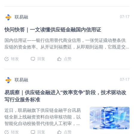
务台账自动统计，无需人工 票面信息展
提升 20 倍、准确率超 99%，同时达成降本增效与风控升级的
示 支持票面正背面+附加信息完整展示
双重目标。 开箱即用，零门槛上手 传统 AI 产品上线，往往意
二、金融资源统筹 从“各自为战”到“一盘
味着漫长的培训周期和复杂配置。蜂联AI Agent 反过来做——
联易融
07-17
棋” 票据融资大厅为集团企业统筹全口径
不用培训、不用手册，只要提出需求就能干活。 全程对话式交
应付票据的授信与用信额度管理，实现
快问快答 | 一文读懂供应链金融国内信用证
互，无需提前学习或规则配置。上传一份材料，系统自动执行
一键查看各家银行报价、统一管理所有
文件分析任务，返回结构化审核结果和推荐步骤。批量上传原
国内信用证——银行信用替代商业信用，一张凭证撬动整条供
银行的保贴额度和授信资源。 票据融资
始材料，系统自动识别、整理并输出审核结论——3 分钟即可生
应链的资金效率。从开证到福费廷，从即期到远期，它既是交
大厅 平台最核心模块，满足集团企业开
成审核报告。特殊审核规则也不用等开发排期——按业务需要
易担保的“安全锁”，也是融资变现的“加速器”。这篇快问快答，
票环节统筹应付票据授信、用信额度管
直接说明，发送对话即时生效。 更关键的是，一笔业务只需在
转发
回复
点赞
从定义、核心特征到五大业务模式，一文讲透国内信用证的底
理； 一键查看各家银行报价 统一管理所
一个对话窗口完成。查企业、查发票、查中登……一连串任务，
层逻辑与实操要点。 一、定义 国内信用证是银行依据采购方
有银行对票据的保贴额度和授信资源；
同样的信息只需提供一次，不用反复登录各种系统和网站。 这
（开证申请人）申请开立、承诺凭完全匹配条款的贸易单据付
定向授信对接 构建核企私域票据池（商
种「说了就懂、上传就行」的交互方式，覆盖客户经理、放款
款的书面人民币凭证，属于银行信用型跟单结算工具，仅用于
联易融
07-17
票池/银票池/财票池），引导供应商与
审核、授信审批、运营管理、合规法务等全业务链路岗位，让
国内企事业单位货物、服务贸易转账，不可取现，是供应链中
保贴行/承兑行精准对接，解决持票人与
每个岗位都能用得上的 AI 工作台真正落地。 灵活交付，快速落
易观察 | 供应链金融进入“效率竞争”阶段，技术驱动改
兼顾交易担保与融资的标准化金融工具。通过银行信用替代企
保贴行信息错位导致回贴率低的问题；
地 蜂联AI Agent 的产品哲学是：越轻，越快，越容易用起来。
写行业服务标准
业商业信用，解决上下游交易互不信任痛点，同时衍生多元供
核心企业议价能力 汇聚票据流量入口，
不需要复杂部署，不需要额外硬件投入，开通即可使用。 即便
应链融资产品，底层必须依托真实贸易背景开展业务。 二、核
变成金融机构的票据集散地，向银行议
是需要与银行核心系统或供应链金融平台深度对接的场景，蜂
近日，联易融旗下供应链金融平台讯易
心特征 1.银行信用兜底，承担独立第一性付款责任 开证行独立
价获取收益。 三、全票据统一渠道 一个
联AI Agent 也不会让集成成为负担。通过标准化 API 接口统一
链全新上线融资资料自动审核功能，以
承担付款义务，法律效力独立于买卖双方购销合同；即便买方
入口，三类票据，无缝切换 无需在多家
对接，平均接入周期缩短至 1-2 周——传统系统对接动辄以月
智能化自动校验替代传统人工初审，在
经营恶化、双方产生货物质量、履约纠纷，只要受益人提交单
银行的网银系统间反复切换，无需管理
计，蜂联AI Agent 将其压缩到一个可预期的短周期内。 标杆客
供应商端实现“上传即审核、结果即时可
转发
回复
点赞
据与信用证条款完全相符，银行必须兑付货款，彻底规避买方
多