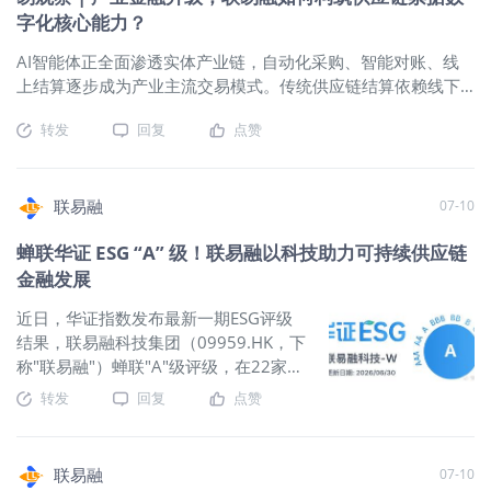
推动供应链金融从传统人工审核向数据驱动和动态风控转变；
度完整提取，自动识别发票号、发票金额、债务人、合同名
品类、灵活适配各资金方审核规范。这
字化核心能力？
二是LPR利率阶梯式下降，一年期LPR从2023年1月的3.65%降
称、合同编号、抵押物型号等关键字段。支持连号发票自动查
至2025年5月的3.00%，直接推动融资需求释放。 AI大模型使
询、20 多个风险词预录入、带水印和签章干扰的非标附件识
AI智能体正全面渗透实体产业链，自动化采购、智能对账、线
内容审核效率提升95%，全流程自动化程度提升90%，中小企
别、一页多张发票智能拆分，识别准确率 99% 以上。 3. 中登
上结算逐步成为产业主流交易模式。传统供应链结算依赖线下
业融资通过率提升92%，坏账率降至0.3%以下。《蓝皮书》明
登记：自动执行 审核通过后，系统完成应收账款的批
人工核验、多网银数据割裂、纸质单据流转，既无法满足监管
确提出关键跃迁方向：未来AI应用将从“分析辅助”走向“任务执
转发
回复
点赞
穿透式合规核查要求，也难以适配AI自动化、全链路数字化的
行”。 行业变革：逻辑重构与模式升级 2022年国务院国资委推
产业升级需求。 当前国内产业金融迎来政策、技术双重变革，
动央企司库体系建设，中建集团司库供应链金融管理平台2023
上海票交所供应链票据标准化体系全面落地。联易融依托自研
年上线。司库管理与供应链金融内外协同：司库精细化内部资
讯易链数字化底座，搭建票据全生命周期平台，为制造、新能
联易融
07-10
金运作，盘活自有资金；供应链金融通过资产证券化等产品释
源、基建等行业提供合规、自动化的产融解决方案，承接产业
放流动性，全面提升资金利用效率。 2025年6月，央行等部门
蝉联华证 ESG “A” 级！联易融以科技助力可持续供应链
链结算数字化转型需求。 双重变革落地，倒逼结算底层系统重
发布规范供应链金融业务的通知，奠定脱核化、数据化、普惠
金融发展
构 监管标准化，明确票据合规发展路线 2026年各地监管持续
化新阶段的顶层规划。这一趋势本质是供应链金融信用逻辑、
加码，推动行业统一接入票交所标准化体系。供应链票据依托
风控范式与服务边界的系统性重构，推动金融服务从核心企
近日，华证指数发布最新一期ESG评级
国家级基础设施，具备《票据法》法定效力，支持全市场登记
业“1”辐射上下游“N”的传统模式，转向覆盖全链条、更普惠、更
结果，联易融科技集团（09959.HK，下
流转、融资（贴现/质融）及资产证券化，是政策主推的标准化
分散、更
称"联易融"）蝉联"A"级评级，在22家软
产业金融工具。 与此同时，票交所有限追索试点、央行再贴现
件行业港股上市公司中位列第3。这是继
转发
回复
点赞
常态化落地，多地出台票据产业扶持政策，《票据法》修订工
上期获评"A"级后，联易融再次以稳健的
作已取得积极进展，人民银行正加快推进相关立法工作，以期
ESG综合表现赢得权威评级机构认可，
补齐票据拆分、多级流转追索权的法律短板。监管明确要求业
充分彰显了公司在环境、社会与治理三
务全链路可追溯、对贸易背景资料的采集、传输、识别、核
联易融
07-10
大维度的行业领先地位。 华证指数 ESG