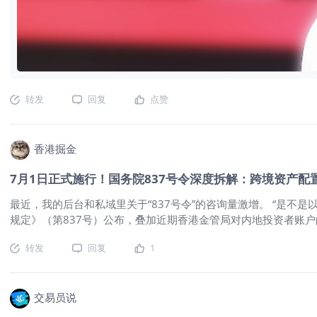
转发
回复
点赞
香港掘金
7月1日正式施行！国务院837号令深度拆解：跨境资产配
最近，我的后台和私域里关于“837号令”的咨询量激增。 “是不是
规定》（第837号）公布，叠加近期香港金管局对内地投资者账户
境投资“重划赛道”。 ⭕ 真正的变局，不在于“能不能出海”，而
转发
回复
1
01 先破误区：不是“一刀切”，而是“分层治理” 很多人第一反
则自主决策、自担风险的出海行为。 变化的本质在于监管的颗粒
🔵 第一层：带“市场与产能”出海——绿灯通行 中国企业去东
要业务真实、路径合规，不仅不会受限，便利化水平还可能提升。 
交易员说
核心资产逐步挪至海外。主体经营风险留在境内，收益却沉淀在境外