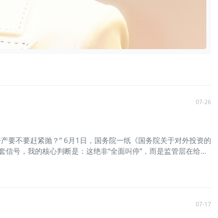
07-26
外资产要不要赶紧抛？” 6月1日，国务院一纸《国务院关于对外投资的
配套信号，我的核心判断是：这绝非“全面叫停”，而是监管层在给跨
我从财富管理的一线视角，把这份新规的底层逻辑和实操影响给你讲透。
水平对外开放，促进对外投资高质量发展。 国家依然支持按市场化原
竟把什么带出境了？ 据此，我们可以将出海行为划分为三个层级：
这类带着实体产业参与国际竞争的行为，依然是政策鼓励的方向。只
盯的核心。有些操作，表面是在境外设投资公司，实则是将境内利润、
07-17
，今后将寸步难行。 🔵 第三层：带“技术与数据”出海——红线