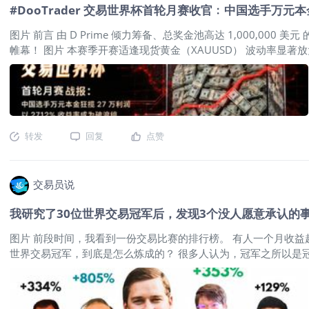
#DooTrader 交易世界杯首轮月赛收官﹕中国选手万元
禁区 这是文件中含金量最高的变化。如今企业的核心价值往往不
图片 前言 由 D Prime 倾力筹备、总奖金池高达 1,000,000 美元
帷幕！ 图片 本赛季开赛适逢现货黄金（XAUUSD） 波动率显著放
交易策略的选手提供了丰富的操作空间。 来自中国赛区的选手 TO_KIN
加冕首轮月赛破浪组桂冠！ #DOOTRADER 交易世界杯首轮月赛中
的 #DooTrader 交易世界杯赛制下，新锐组与破浪组的 Top 1
夕建仓，1 万本金狂赚 27 万美元利润 图片 在 7 月初的黄金
期布局： 在 6 月 30 日至 7 月 1 日非农数据公布前，黄金处于跌势，
转发
回复
点赞
交易员说
我研究了30位世界交易冠军后，发现3个没人愿意承认的
图片 前段时间，我看到一份交易比赛的排行榜。 有人一个月收益
世界交易冠军，到底是怎么炼成的？ 很多人认为，冠军之所以是
信，只要花足够多的钱，就一定能买到所谓的"圣杯策略"。 以前
是方法，而是思维。 马克·米勒维尼（Mark Minervini）、奥利
全球不同的职业交易团队。 我还从杰克·施瓦格的《市场奇才》一书