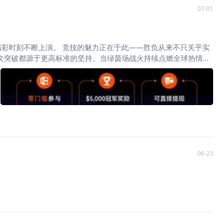
07-01
彩时刻不断上演。 竞技的魅力正在于此——胜负从来不只关乎实
一次突破都源于更高标准的坚持。当绿茵场战火持续点燃全球热情，
，将这一零门槛的模拟竞技舞台，淬炼成检验交易体系与市场判断
率强势登顶，为赛事树立首个里程碑；第二季，X1TRADE以
能力，以100,555.0%的盈利率问鼎榜首，再次展现体系化交易
新周期下的策略考验 步入2026年中段，全球金融市场正进入新的
大；贵金属高位整理，风险资产轮动加快；市场不再是单线趋势的顺
已蓄势待发！新赛季，榜单荣耀全面清零，新的破局者即将登场，新的交
06-23