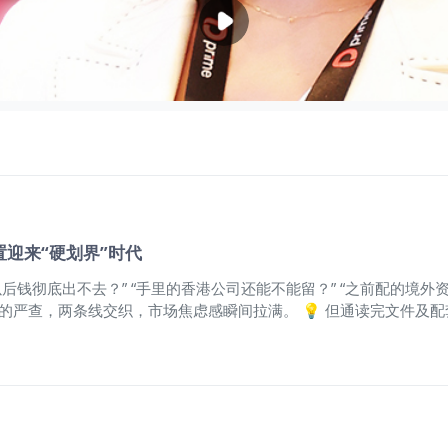
置迎来“硬划界”时代
以后钱彻底出不去？” “手里的香港公司还能不能留？” “之前配的境
的严查，两条线交织，市场焦虑感瞬间拉满。 💡 但通读完文件及
在于“带什么出去”、“怎么出去”、以及“出去后谁说了算”。 今天，
应是“出海被锁死”，这个判断只说对了一半。文件开篇就定调：推进高
度变细了。现在的监管不再只看资金是否合法出境，而是深挖：你究
南亚建厂、去中东接工程、去欧洲设立分公司、去拉美铺设销售渠道。
🔵 第二层：带“资本与资产”出海——重点收紧 这是本次新规紧
。 ❗ 这种“资产搬家”式的出海，以往靠离岸架构、多层嵌套来包装