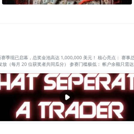
（Michael Marcus）等。 最后，我越来越相信一个结论：交易冠
是为什么越来越多职业交易者愿意走进交易比赛。 因为比赛不会奖
来越受到关注的原因。 图片 对于职业交易者而言，它不仅是一场收益排
的事
杯新赛季现已启幕，总奖金池高达 1,000,000 美元！ 核心亮点： 赛
发放（每月 20 位获奖者共同瓜分） 参赛门槛极低： 帐户余额只需达