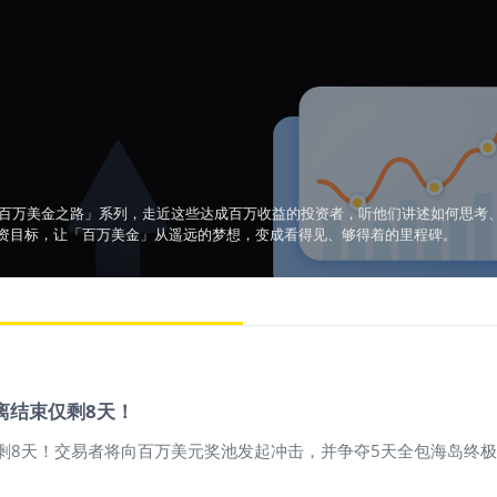
「百万美金之路」系列，走近这些达成百万收益的投资者，听他们讲述如何思考
资目标，让「百万美金」从遥远的梦想，变成看得见、够得着的里程碑。
距离结束仅剩8天！
结束仅剩8天！交易者将向百万美元奖池发起冲击，并争夺5天全包海岛
！