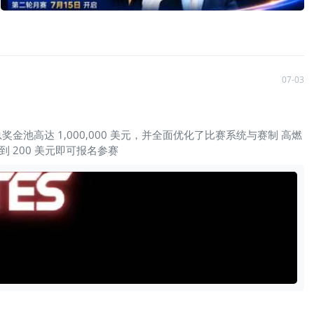
军最大的秘密，就是没有秘密。 真正拉开人与人差距的，从来不是策略，而
励运气，它只会奖励真正成熟的交易系统。 这也是近年来
名，更像是一块"试金石"——你的交易系统到底有没有优势，你的风控
07-03
事总奖金池高达 1,000,000 美元，并全面优化了比赛系统与赛制 高燃
到 200 美元即可报名参赛