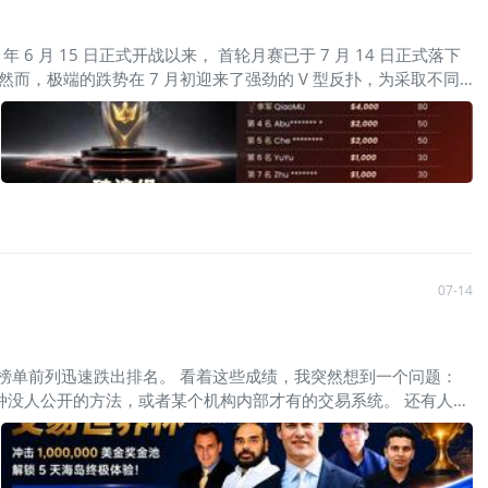
26 年 6 月 15 日正式开战以来， 首轮月赛已于 7 月 14 日正式落下
。然而，极端的跌势在 7 月初迎来了强劲的 V 型反扑，为采取不同
0 美元本金斩获了 271,258 美元，创造了 2712% 的收益率
战况：中国选手精准捕捉美国非农数据公布后的黄金大涨行情 在全新
GUSD 成为了全球选手对决的主要战场。 精彩复盘 Review 非农前
，精准捕捉了美国 6 月非农就业数据公布后黄金大涨的行情﹕ · 前
 至 3
07-14
从榜单前列迅速跌出排名。 看着这些成绩，我突然想到一个问题：
种没人公开的方法，或者某个机构内部才有的交易系统。 还有人相
交易员，你会发现一个颠覆认知的事实，即他们真正相似的地方，不
等，他们来自世界交易锦标赛、美国投资冠军赛、自动交易锦标赛（ATC）以及
们大量真实案例。比如保罗·都铎·琼斯（Paul Tudor