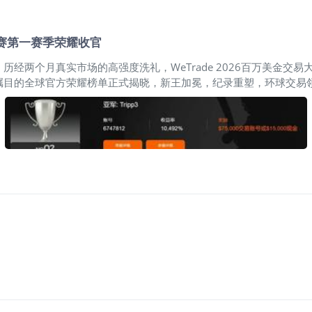
易大赛第一赛季荣耀收官
经两个月真实市场的高强度洗礼，WeTrade 2026百万美金交易
瞩目的全球官方荣耀榜单正式揭晓，新王加冕，纪录重塑，环球交易领
，顶尖智者们用令人难以置信的收益曲线，重新定义了交易的极限。 🥇 
凭借 12,582.88% 的惊人盈利率强势问鼎王座，斩获 $250,00
户暴增超125倍，一举打破过往10,008.40%纪录，将行业天花
% 收益率斩获亚军。短短数月之间，其交易体系愈发成熟，风控能力显著跃
43% 盈利率 | 斩获 $75,000 奖励 选手 @Tripp3 同样展现出