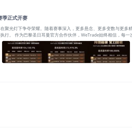
四赛季正式开赛
在聚光灯下争夺荣耀。随着赛事深入，更多悬念、更多变数与更多精
行。 作为巴黎圣日耳曼官方合作伙伴，WeTrade始终相信，每
证成长，交易传奇持续诞生 过去三季，来自全球的交易高手同场竞技
于自己的高光时刻。 第一季，SallFx以104,133.1%的盈利
三季，面对更加复杂的市场环境，nb666凭借成熟的风控体系与稳定执行
体现着风险管理、交易纪律与执行能力的重要意义。 第四赛季开启，
情绪同步升温；美联储政策路径仍存分歧，主要货币对波动区间持续放
备，万众瞩目的 WeTrade 2026 模拟交易大赛第四赛季现
、真实行情驱动的赛事机制。您无需投入