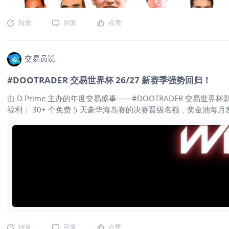
Jones）、艾德·塞柯塔（Ed Seykota）以及迈克尔·马库斯
是那些几乎所有人都知道，却很少有人愿意长期坚持的事情。这也
转发
回复
点赞
像 #DooTrader交易世界杯 这样面向全球交易者的赛事越
是否足够稳定，市场会给出最真实的答案。 第一个没人愿意承认
交易员说
#DOOTRADER 交易世界杯 26/27 新赛季强势回归！
由 D Prime 主办的年度交易盛事——#DOOTRADER 交易世界
福利： 30+ 个免费 5 天豪华海岛赛的决赛晋级名额﹑奖金池每月
转发
回复
点赞