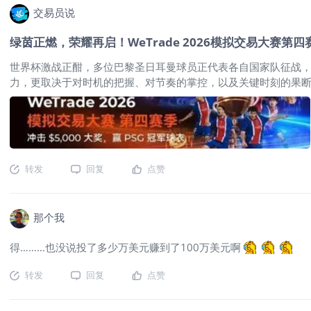
交易员说
绿茵正燃，荣耀再启！WeTrade 2026模拟交易大赛第
世界杯激战正酣，多位巴黎圣日耳曼球员正代表各自国家队征战，
力，更取决于对时机的把握、对节奏的掌控，以及关键时刻的果断执
属于交易者的新一轮较量，也正式拉开帷幕。 图片 三季荣耀见
力的实战熔炉。回望过往的荣耀榜单，多位优秀交易者用亮眼表现留下属
272,975.3%的盈利率刷新赛事纪录，将竞争推向新的高度；第
的价值。 图片 这些成绩背后，不仅是对市场机会的精准把握，更
博弈节点：2026年世界杯首次扩军至48支球队，地缘与资本
转发
回复
点赞
风局，而更像一场节奏多变的高强度对抗赛。 历经数月沉淀与精心筹
易天花板正等待被击穿。 图片 本季赛事继续采用模拟资金参赛
那个我
得………也没说投了多少万美元赚到了100万美元啊
转发
回复
点赞