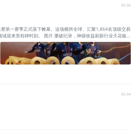
06-06
大赛第一赛季正式落下帷幕。这场横跨全球、汇聚1,864名顶级交易
域迎来里程碑时刻。 图片 屡破纪录，神级收益刷新行业天花板
冠军：@cai123 12,582.88% 盈利率 | 独享
0 冠军奖励。纵观整个赛季，这位冠军并非一路领跑，却在赛季尾声宏观行情
板推向全新高度。 尤其引人瞩目的是，这位冠军选手早在
迁，完成了一次近乎质变的自我进化。从锋芒初露到登顶巅峰，这段心路与
了统治级的爆发力，以 10
06-04