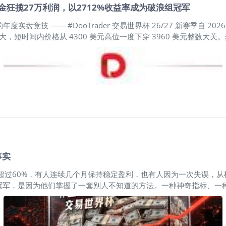
本金狂揽27万利润，以2712%收益率成为破浪组冠军
在厂房设备，而在算法、源代码、模型参数、工艺诀窍（Kno
 的年度实盘竞技 —— #DooTrader 交易世界杯 26/27 新赛季自 20
大，短时间内价格从 4300 美元高位一度下穿 3960 美元整数大关
G 凭借精准捕捉美国 6 月非农数据公布后黄金的大涨行情，以 10,00
期战报 图片 图片 数据截至 2026 年 7 月 14 日 首轮月赛
0 选手将按月瓜分每月奖金池。本轮比赛中，XAUUSD、NAS100、 XA
市场中，破浪组冠军 TO_KING 在宏观基本面的博弈上展现了顶尖的眼光
 TO_KING 运用 10,000 美元初始资金，展开“低位吸筹”，在 4019
事实
超过60%，有人连续几个月保持稳定盈利，也有人因为一次失误，
冠军，是因为他们掌握了一套别人不知道的方法。一种神奇指标、一
我也是这么认为。 直到过去几年，我陆续研究了30多位世界级冠军
弗·凯尔（Oliver Kell）、杰伊·凯佩尔（Jay Kaeppel）等
中读过一些上世纪顶级交易员们的采访，看过他们的交易记录，也拆解过他