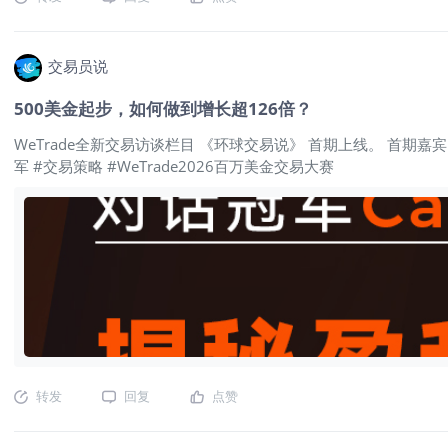
交易员说
500美金起步，如何做到增长超126倍？
WeTrade全新交易访谈栏目 《环球交易说》 首期上线。 首期嘉宾：W
军 #交易策略 #WeTrade2026百万美金交易大赛
转发
回复
点赞