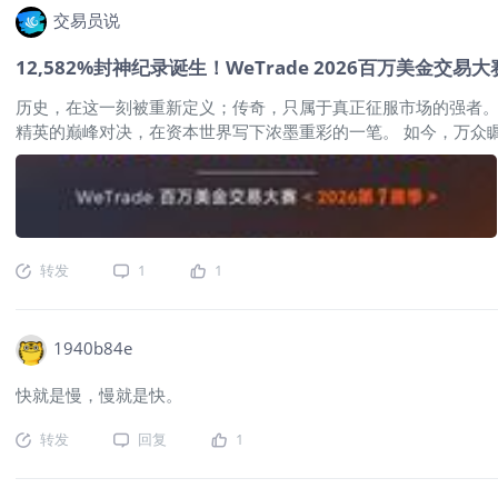
交易员说
12,582%封神纪录诞生！WeTrade 2026百万美金交
历史，在这一刻被重新定义；传奇，只属于真正征服市场的强者。 历
精英的巅峰对决，在资本世界写下浓墨重彩的一笔。 如今，万众
本赛季最大的悬念在收盘钟声响起的最后一刻彻底引爆。前十榜单正式定格
$250,000 奖励 作为本赛季最具传奇色彩的选手，@cai123 
剧烈变盘之际精准出击，实现惊天逆袭。在仅$500初始资金下，账
WeTrade 2025 实盘交易大赛中，便以 5,131.60
成长轨迹，更添无限期待与想象空间。 🥈 亚军：@Tripp3 10,492.
转发
1
1
1940b84e
快就是慢，慢就是快。
转发
回复
1