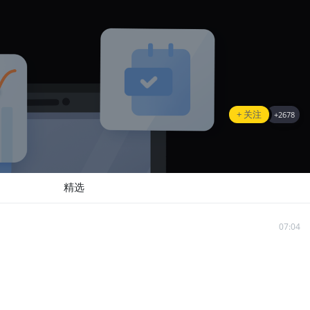
+ 关注
+
2678
精选
07:04