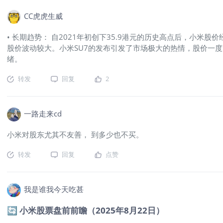
CC虎虎生威
• 长期趋势： 自2021年初创下35.9港元的历史高点后，小米
股价波动较大。小米SU7的发布引发了市场极大的热情，股价一
绪。
转发
回复
2
一路走来cd
小米对股东尤其不友善， 到多少也不买。
转发
回复
点赞
我是谁我今天吃甚
🔄 小米股票盘前前瞻（2025年8月22日）