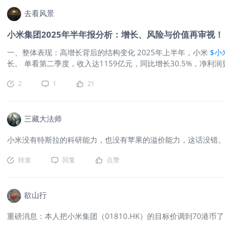
去看风景
小米集团2025年半年报分析：增长、风险与价值再审视！
一、整体表现：高增长背后的结构变化 2025年上半年，小米
$小米
长。 单看第二季度，收入达1159亿元，同比增长30.5%，净利润
增长44.7%，智能大家电增速超60%； 电动汽车业务交付81,
2
1
21
并不总是好的投资，关键是要看增长的质量和可持续性。” 小米的增
稳固，但毛利率承压 手机业务收入同比微降2.1%，ASP（均价）
场。 IoT业务成为亮点，空调、冰箱、洗衣机出货量均大幅增长，
这与苹果依靠高毛利硬件+生态服务的模式不同，小米的硬件毛利率普遍
三藏大法师
交付量增长197.7%，ASP也提升至25.4万元/辆，但产能爬
小米没有特斯拉的科研能力，也没有苹果的溢价能力，这话没错
转发
回复
点赞
欲山行
重磅消息：本人把小米集团（01810.HK）的目标价调到70港