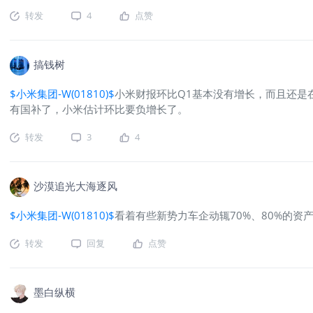
转发
4
点赞
搞钱树
$小米集团-W(01810)$
小米财报环比Q1基本没有增长，而且还是
有国补了，小米估计环比要负增长了。
转发
3
4
沙漠追光大海逐风
$小米集团-W(01810)$
看着有些新势力车企动辄70%、80%的
转发
回复
点赞
墨白纵横