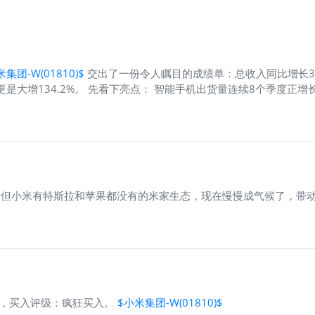
集团-W(01810)$
交出了一份令人瞩目的成绩单：总收入同比增长38.
更是大增134.2%。 先看下亮点： 智能手机出货量连续8个季度正增
302辆，收入同比增长233.9%，成为第二大收入来源。 这样的增速
长是否依赖补贴、价格战或短期需求爆发？ 我们需要拆开看。 二、业务
下降2.7%，主要受低价机型占比提升影响。 虽然出货量微增0.6%，但
毛利率提升至22.5%。生态链设备数达9.89亿台，用户粘性增强。
偏低。 2. 智能电动汽车：高增长高亏损，仍在“烧钱阶段” 汽车业
坡、研发投入巨大。 特斯拉早期也经历了长期亏损，但小米的差异化在哪里
。但小米有特斯拉和苹果都没有的米家生态，现在慢慢成气候了，带
币了，买入评级：疯狂买入。
$小米集团-W(01810)$