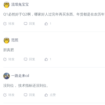
流氓兔宝宝
Q1必然好于Q2啊，哪家好人过完年再买东西。年货都是在农历
转发
回复
1
范照
胆真肥
转发
回复
1
一路走来cd
没到位， 技术指标还没到位。
转发
回复
点赞