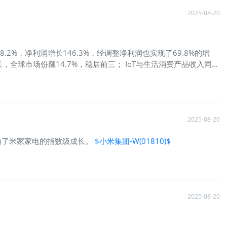
2025-08-20
2%，净利润增长146.3%，经调整净利润也实现了69.8%的增
长，全球市场份额14.7%，稳居前三； IoT与生活消费产品收入同比
在成熟硬件企业中并不多见。 但正如彼得·林奇所说：“快速增长的公司
板块分析：双引擎驱动，但动能不均 1. 手机×AIoT：基本盘
毛利率从12.1%降至11.5%，说明市场竞争激烈，尤其是境外市
 手机业务仍是现金牛，但增长乏力；IoT虽增长快，但需持续投入。
务收入213亿元，同比增长233.9%，但经营亏损3亿元。 虽然
2025-08-20
？ 是
动了米家家电的指数级成长。
$小米集团-W(01810)$
2025-08-20