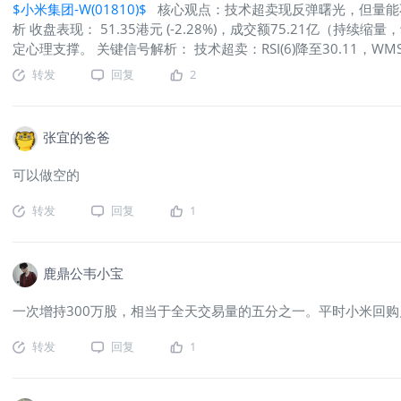
$小米集团-W(01810)$
核心观点：技术超卖现反弹曙光，但量能不
析 收盘表现： 51.35港元 (-2.28%)，成交额75.21亿（持续
定心理支撑。 关键信号解析： 技术超卖：RSI(6)降至30.11
MACD绿柱略有放大(-0.137)，但KDJ的K、D、J三线几乎重
转发
回复
2
金博弈： 港股通逆势加仓：最近1日净流入+7.25亿全市场排名第
头。 大行分歧巨大：花旗、荷银大幅净卖出（-1478万、-809万
空头主力（花旗）未止步，但多头力量开始集结。 二、明日核心关
张宜的爸爸
支撑位：51.00 - 51.30（今日低点+心理关口）。失守则下探5
期筹码密集区）。突破才能确认反弹有效，看向53.40（MA10）。 
可以做空的
MACD绿柱是否开始收敛，这是跌势放缓的关键信号。 （2）资
（单日＞5亿），才能抵消外资抛压。 空头动向：紧盯花旗、瑞
转发
回复
1
解。 整体量能：反弹必须放量（成交额＞90亿），否则仍是无效
鹿鼎公韦小宝
一次增持300万股，相当于全天交易量的五分之一。平时小米回
转发
回复
1