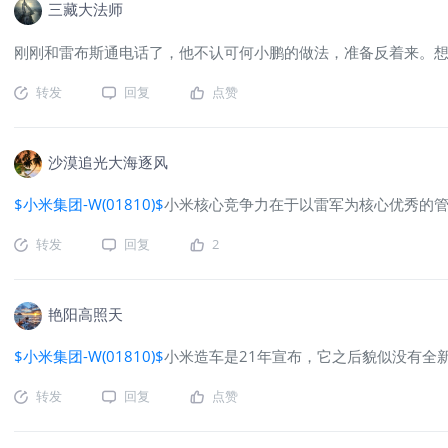
三藏大法师
刚刚和雷布斯通电话了，他不认可何小鹏的做法，准备反着来。
转发
回复
点赞
沙漠追光大海逐风
$小米集团-W(01810)$
小米核心竞争力在于以雷军为核心优秀的
转发
回复
2
艳阳高照天
$小米集团-W(01810)$
小米造车是21年宣布，它之后貌似没有全
转发
回复
点赞