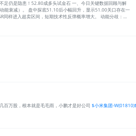
足仍是隐患！52.80成多头试金石 一、今日关键数据回顾与解
缩量，动能衰减）。 盘中探底51.10后小幅回升，显示51.00关口存在一
，WMSR同样进入超卖区间，短期技术性反弹概率增大。 动能分歧：
合于50附近（49.6），预示短期方向选择在即，下跌动能可能减弱。 资
5），最近5日净流入10.03亿排名11），内资是当前最坚定的多
股），但汇丰、法巴等机构显著净买入（+596万、+468万股）。
注点与走势推演 （1）技术面：超卖反弹的成色考验 关键位置：
0.00（终极防线）。 压力位/多空分水岭：52.80（昨日开盘价及短
指标观察： 关注RSI(6)能否从超卖区快速回升至45以上。 观察
金面：能否形成合力？ 多头引擎：港股通资金必须持续大幅净流入
银等机构的实时交易数据，若其净卖出力度减弱，则空头压力缓
购几百万股，根本就是毛毛雨，小鹏才是好公司
$小米集团-W(01810)