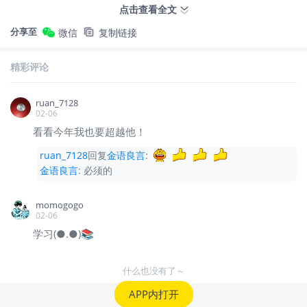
值。”
点击查看全文
分享至
微信
复制链接
② 医药方向（代表：辉瑞）
精彩评论
他选择辉瑞，是因为它处于长期低位时被严重低
ruan_7128
02-06
估。
看看今年我也要超越他！
ruan_7128
回复
金语良言
:
“我一般不会选热门股。”
金语良言
:
必须的
momogogo
这是他深受格雷厄姆影响后的习惯——
只买便宜
02-06
的，不追热度
。
学习(●.●)📚
04｜谷歌：最让他有成就感的投资
什么也没有了～
APP内打开