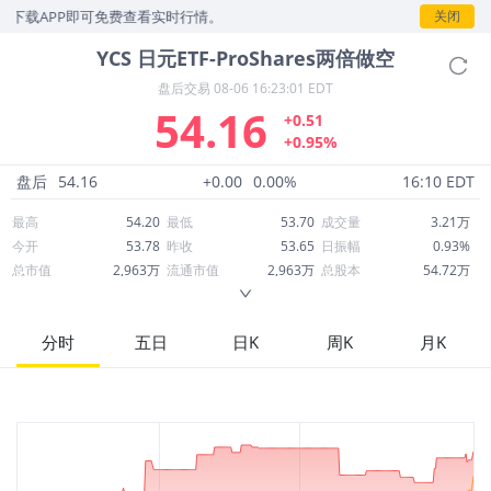
下载APP即可免费查看实时行情。
关闭
YCS
日元ETF-ProShares两倍做空
盘后交易
08-06 16:23:01 EDT
54.16
+0.51
+0.95%
盘后
54.16
+0.00
0.00%
16:10 EDT
最高
54.20
最低
53.70
成交量
3.21万
今开
53.78
昨收
53.65
日振幅
0.93%
总市值
2,963万
流通市值
2,963万
总股本
54.72万
成交额
173.35万
换手率
5.86%
流通股本
54.72万
市净率
--
ROE
--
每股收益
0.00
分时
五日
日K
周K
月K
52周最高
57.92
52周最低
42.92
市盈率
--
股息
0.00
股息收益率
0.00
ROA
--