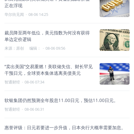
正在浮现
华尔街见闻
·
08-06 14:25
裁员降至两年低位，美元指数为何没有获得
单边定价逻辑
来源：原创 编辑：
·
08-06 09:56
“卖出美国”交易重燃！美联储失信、财长罕见
干预日元，全球资本集体逃离美债美元
智通财经
·
08-06 07:34
软银集团仍然预测全年股息11.00日元，预估11.00日元。
智通财经
·
08-06 06:31
惠誉评级：日元若要进一步升值，日本央行大概率需要加息。