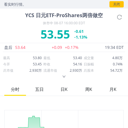
实时行情。
关闭
YCS
日元ETF-ProShares两倍做空
休市中
08-07 16:00:00 EDT
53.55
-0.61
-1.13%
盘后
53.64
+0.09
+0.17%
19:34 EDT
最高
53.80
最低
53.40
成交量
4.80万
今开
53.45
昨收
54.16
日振幅
0.74%
总市值
2,930万
流通市值
2,930万
总股本
54.72万
成交额
256.74万
换手率
8.77%
流通股本
54.72万
市净率
--
ROE
--
每股收益
0.00
分时
五日
日K
周K
月K
52周最高
57.92
52周最低
42.92
市盈率
--
股息
0.00
股息收益率
0.00
ROA
--