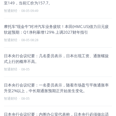
至149，当前汇价为157.7。
智通财经
·
08-05 09:49
摩托车“现金牛”对冲汽车业务疲软！本田(HMC.US)借力日元疲
软超预期：Q1净利暴增129% 上调2027财年指引
智通财经
·
08-05 08:28
日本央行会议纪要：几名委员表示，日本出现工资、通胀螺旋
式上行的概率不高。
智通财经
·
08-05
日本央行会议纪要：一名委员表示，随着市场盈亏平衡通胀率
升至2%以上，中长期通胀预期正开始发生变化。
智通财经
·
08-05
日本央行会议纪要：内阁办公室代表称，日本央行必须做出适