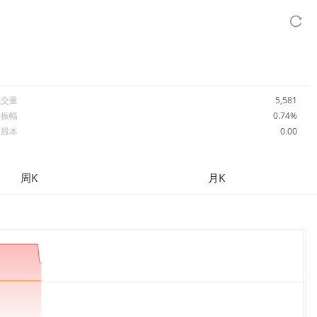
成交量
5,581
日振幅
0.74%
总股本
0.00
流通股本
0.00
每股收益
0.00
周K
月K
市盈率
--
OA
--