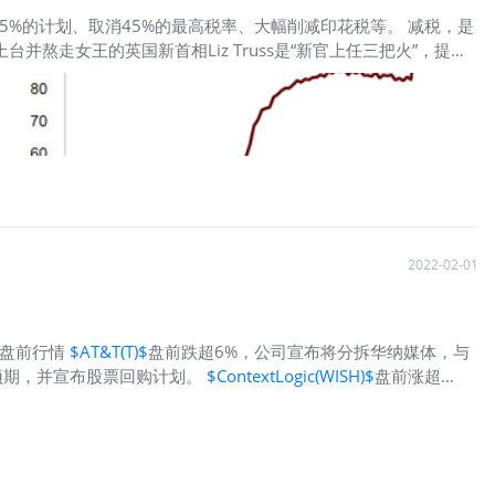
5%的计划、取消45%的最高税率、大幅削减印花税等。 减税，是
走女王的英国新首相Liz Truss是“新官上任三把火”，提出
任的英国政府制定了“保经济增长”的目标，计划通过减税实现
娘子”暗自较劲不知道， 但根据IFS，英国政府的借款未来每年或达
更多直观的后果，比如 加剧通胀上行的风险； 扩大赤字，增大财务
明（J.Marcus Flemins)曾提出了开放经济条件下的蒙代尔—弗莱
的情况下，紧缩货币政策和宽松财政政策，可以带来本币的升值 但我们发
假设前提是没有通胀，现在英国的CPI一度突破了10%，而且本次
2022-02-01
 盘前行情
$AT&T(T)$
盘前跌超6%，公司宣布将分拆华纳媒体，与
预期，并宣布股票回购计划。
$ContextLogic(WISH)$
盘前涨超
洲主要股指全线上涨，截至发稿，德国DAX30指数涨1.1%，
$英
；布伦特原油跌0.41%，报88.89美元/桶。 强劲的需求超过供应增
涨0.69%，报1808.8美元/盎司。 虽然市场热议美联储升息