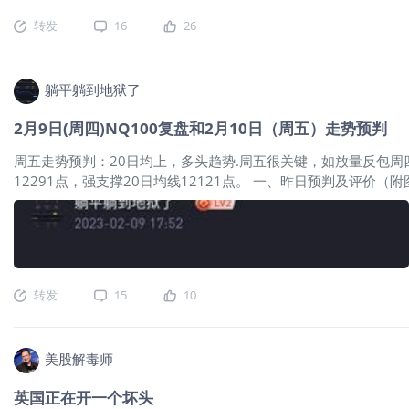
TQQQ操作计划：昨日未动。两种策略：1、SP策略：目的赚权金
转发
16
26
SP策略：今晚开6月23日行权价28元SP两手，当前期权价0.73.1、SP-202
CALL策略，长期操作：行权日期2024年1月19日，行权价50
躺平躺到地狱了
2月9日(周四)NQ100复盘和2月10日（周五）走势预判
周五走势预判：20日均上，多头趋势.周五很关键，如放量反包周四
12291点，强支撑20日均线12121点。 一、昨日预判及评价（附图
12728.5点。误差20点，漂亮。预判支撑位10日均线12460点
没料到，另收跌近1%，大大超出预期。 造成跌幅超预期的原因：
重倒挂程度，释放了未来一年左右可能经济衰退的信号。美联储官
续加息很重要，联储需要坚持抗通胀的道路。 二、NQ100期指复
18:00NQ100期货开盘后，没有理会周三美联储高官的警告，振
转发
15
10
高点后，回落后再次上扬，09：00创出日内高眯1278.5点。9
美股解毒师
英国正在开一个坏头