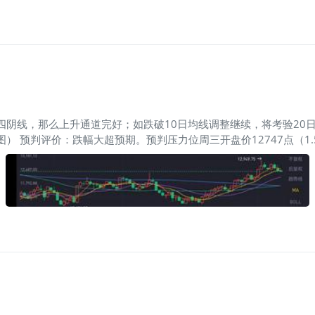
，行权价20均，每周一期共3期，到期或平仓滚动开下一期。2、长期C
30609-28-PUT-2手2、SP-20230616-28.5-PUT-2手，成交
阴线，那么上升通道完好；如跌破10日均线调整继续，将考验20日均
） 预判评价：跌幅大超预期。预判压力位周三开盘价12747点（1.5%）
---实盘最低12366.5点，盘中破10日均线，收盘12449.75点
美债示警衰退！美国国债收益率曲线创1981年来最严重倒挂 重要美债
员继续“放鹰”，继美联储三把手
$威廉姆斯(WMB)$
等官员后，周四
盘(附60分钟走势图）（60分20均线是指数强弱的重要分水岭，是
荡反弹延续上日涨势，小幅反弹至12818.5点附近后强势调整，振荡回
：30分美股大幅高开后，受2年和基准10年期美债收益率刷新1981年来