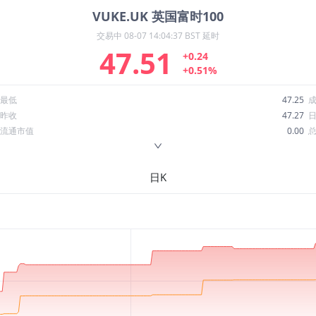
VUKE.UK
英国富时100
交易中
08-07 14:04:37 BST 延时
47.51
+0.24
+0.51%
最低
47.25
昨收
47.27
流通市值
0.00
换手率
--
ROE
--
日K
52周最低
38.38
股息收益率
0.03
R