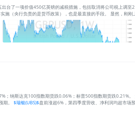
出台了一项价值450亿英镑的减税措施，包括取消将公司税上调至2
（央行负责的是货币政策），也是最直接的手段。 显然，刚刚上台并熬
越强烈。 一方面通胀、一方面俄乌。因此，“滞胀”风险很高，新上
方案，超过当年撒切尔夫人时期的经济刺激。 “新白娘子”有没有跟“铁
的“供给端改革”的方式不同，英国是主要从“需求端”入手，这就会带来
年代，罗伯特·蒙代尔(Robert A. Mundell)和J.马库斯·弗莱
： 如果通胀在短期内是不变、产出完全由总需求决定，且资本可以自由流动
985年以来新低。为什么呢？ 1. 通胀因为蒙代尔—弗莱明模型的
；纳斯达克100指数期货跌0.06%；标普500指数期货跌0.21%。
场预期。
$瑞银(UBS)$
盘前涨超6%，第四季度营收、净利润均超市场
NA)$
盘前涨超3%，新冠疫苗获得美国FDA的全面批准。 欧洲市场 欧
油 原油期货震荡走低，截止发稿，WTI原油跌0.36%，报87.83美元/桶
OPEC+将于周三开会评估市场。 黄金 黄金期货持续拉升，截止发稿，
行情。