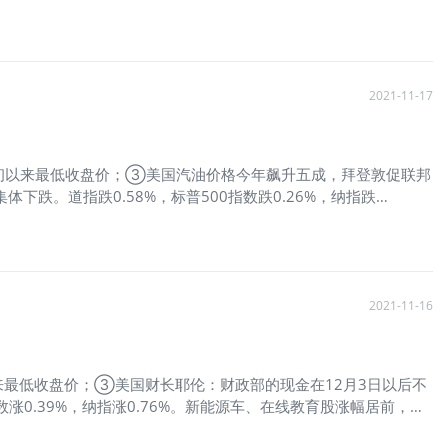
，市值达到25900亿美元，重回全球第一的宝座。 2、热门中概
超6%，
$新东方(EDU)$
、
$虎牙(HUYA)$
、
$拼多多(PDD)$
跌超
2021-11-17
10月初以来最低收盘价；③美国汽油价格今年飙升五成，拜登敦促联邦
下跌。道指跌0.58%，标普500指数跌0.26%，纳指跌
周三收盘多数走低
$爱奇艺(IQ)$
大跌逾17% 热门中概股周三收盘多数走
(EDU)$
涨超2%，
$网易(NTES)$
、
$好未来(TAL)$
涨超1%；
$哔哩
2021-11-16
4日以来最低收盘价；③美国财长耶伦：财政部的现金在12月3日以后不
涨0.39%，纳指涨0.76%。新能源车、在线教育股涨幅居前，
EV)$
、
$好未来(TAL)$
涨超5%，特斯拉涨超4%。 2、热门中概股