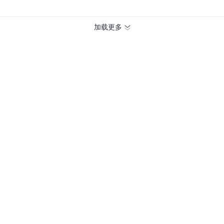
收盘涨跌不一，
$晶科能源(JKS)$
涨超7%，
$贝壳(BEKE)$
涨近5%，
$哔哩
加载更多