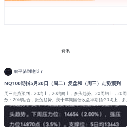
资讯
躺平躺到地狱了
NQ100期指5月30日（周二）复盘和（周三）走势预判
周三走势预判：20均上，20均向上，多头趋势。20周均上，20
数：20均粘合，振荡趋势。美十年期国债收益率期指:20均上，多头
有利空,NQ涨势如虹，这种重大利好是会持续推动NQ的。本周
接下来股指可能横盘振荡等5日均线上来再选择向上。从纳指历史
或日间完成，上涨时间长了或加速上行时来个周线级别的调整。股市
管理世界能力水平将大大提升，应对风险能力将显著增强，社会生