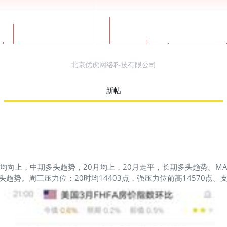
北京优虎网络科技有限公司
新帖
周均向上，中期多头趋势，20月均上，20月走平，长期多头趋势。MA
趋势。周三压力位：20时均14403点，强压力位前高14570点。
是周级五浪上涨第3周。周二大盘冲高回落，主要是连涨4天涨幅巨大
牛市走势看：慢牛指数大部分时间沿5周均线上行，即5周均为支撑
走牛底气及加分项：Chatgpt横空出世，人工智能划时代变革拉
产力将大大提高，世界和平和发展将更稳固，科技经济将更加繁荣。