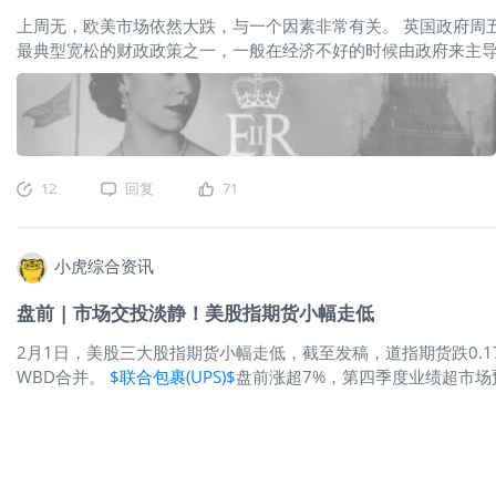
上周无，欧美市场依然大跌，与一个因素非常有关。 英国政府周五
最典型宽松的财政政策之一，一般在经济不好的时候由政府来主导实施
激进的经济增长计划。为什么要刺激经济？显然是觉得衰退风险越来
2.5%的GDP增速。因此提出了1972年以来公布的最激进的减税
约1000亿英镑，比3月份的预测高出600亿英镑。 与我国此前
负担； 与货币政策冲突，降低货币政策效用。（加息加了个寂寞） 20世纪60
明模型(Mundell-Fleming Model)，在这个框架下
12
回复
71
现，事实正好相反。 英国政府这一宽松政策提出后，英镑直接破了1
通胀主
小虎综合资讯
盘前 | 市场交投淡静！美股指期货小幅走低
2月1日，美股三大股指期货小幅走低，截至发稿，道指期货跌0.17%
WBD合并。
$联合包裹(UPS)$
盘前涨超7%，第四季度业绩超市
6%，任命维贾伊·塔尔瓦为公司新的首席执行官。
$Moderna(MR
国富时100(VUKE.UK)$
涨0.93%，法国CAC40涨1.05%。 原
长，OPEC减产执行率再次提升，加之地缘局势为油价助力。市场静待
前景，但大幅度升息的预期有所降温，金价走出一波反弹回升的