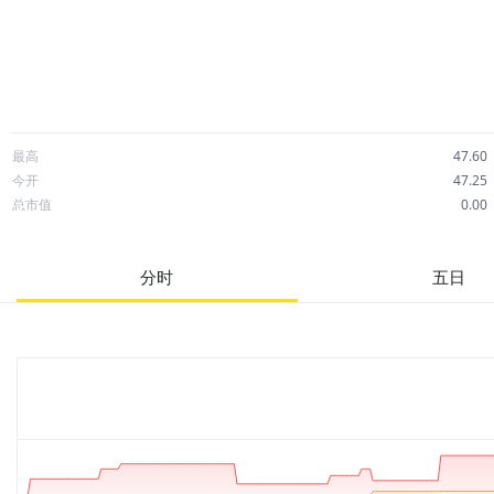
最高
47.60
今开
47.25
总市值
0.00
成交额
26.47万
市净率
--
分时
五日
52周最高
47.61
股息
1.30