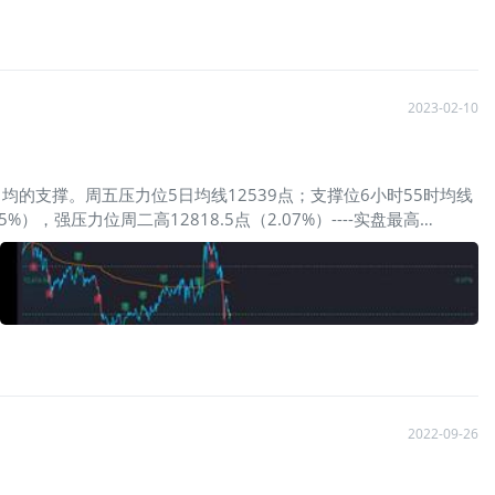
ALL策略。技术方法：520战法。20均上做多，20均下做空。
价0.70元3、SP-20230623-29-PUT-2手，成交价0.60元。长期
2023-02-10
的支撑。周五压力位5日均线12539点；支撑位6小时55时均线
，强压力位周二高12818.5点（2.07%）----实盘最高
，收在10日均上，10均支撑有效，预判基本正确。指数走势大起大落，确实
收益率曲线——2年和基准10年期美债收益率刷新1981年来最严
里士满联储主席巴尔金又强调要紧缩，称为保证通胀降至目标而继
个人短期常用的进场出场点） 昨日分时走势：美东时间2月8日
落，2月9日3：00上穿20小时均线后加速上行，05：00至日内次
2022-09-26