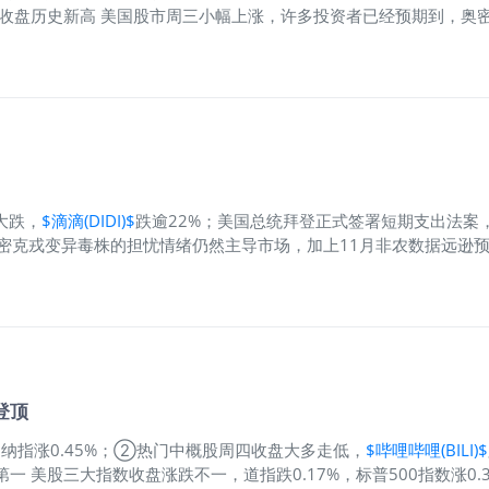
续创收盘历史新高 美国股市周三小幅上涨，许多投资者已经预期到，
0.31%，报4701.21点；纳斯达克指数涨0.64%，报15786.9
11%，
$高途(GOTU)$
涨超11%，
$瑞幸咖啡(LUCKIN)$
涨超9%，
$新东
大跌，
$滴滴(DIDI)$
跌逾22%；美国总统拜登正式签署短期支出法案
对奥密克戎变异毒株的担忧情绪仍然主导市场，加上11月非农数据远
普500指数跌0.84%，报4,538.43点；纳斯达克指数跌1.92%，报1
6.34%，
$拼多多(PDD)$
跌8.16%，
$哔哩哔哩(BILI)$
跌7.15%，
$百度
登顶
%，纳指涨0.45%；②热门中概股周四收盘大多走低，
$哔哩哔哩(BILI)$
一 美股三大指数收盘涨跌不一，道指跌0.17%，标普500指数涨0.3