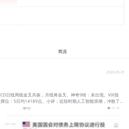
简况
2023-05-31
CD日线周线金叉共振，月线将金叉。神奇9转：未出现。VIX指
支撑位：5日均14189点。小评：近段时期人工智能浪潮，冲散了所
，获利盘有出逃要求，远离5日均线技术上有调整需求。走势正常。
位，振幅收窄、情绪稳定、上涨确定、小步慢走，一般调整在盘中
开帷幕，世界智能化的进程刚刚开始，人类将步入智能化的新阶段，
投资市场也更加健康繁荣稳定。看好NQ中长期的走势。模拟盘