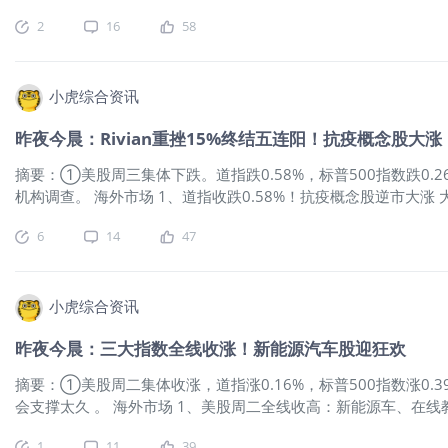
称苹果公司在推进其电动汽车的开发项目上有了重大突破，并将研发重
2
16
58
股周四收盘大多走低 哔哩哔哩跌超17% 热门中概股重挫，
$唯品会(
5%，
小虎综合资讯
昨夜今晨：Rivian重挫15%终结五连阳！抗疫概念股大涨
摘要：①美股周三集体下跌。道指跌0.58%，标普500指数跌0.
机构调查。 海外市场 1、道指收跌0.58%！抗疫概念股逆市大涨
0.33%。 美股抗疫概念股逆市大涨，
$诺瓦瓦克斯医药(NVAX)$
涨
6
14
47
低，爱奇艺大跌逾17%，三季度营收及净亏损均差于预期。 其他
哔哩(BILI)$
跌近9%，
$贝壳(BEKE)$
跌近8%，
$阿里巴巴(BABA)$<
小虎综合资讯
昨夜今晨：三大指数全线收涨！新能源汽车股迎狂欢
摘要：①美股周二集体收涨，道指涨0.16%，标普500指数涨0.
会支撑太久 。 海外市场 1、美股周二全线收高：新能源车、在线教
$有道(DAO)$
涨超17%，
$特斯拉(TSLA)$
竞争对手Rivian大涨
1
11
39