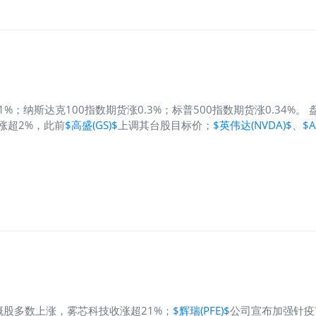
；纳斯达克100指数期货涨0.3%；标普500指数期货涨0.34%。
涨超2%，此前
$高盛(GS)$
上调其台股目标价；
$英伟达(NVDA)$
、
$
股多数上涨，雾芯科技收涨超21%；
$辉瑞(PFE)$
公司宣布加强针疫