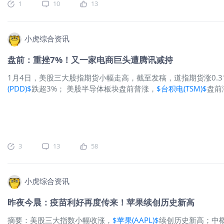
1
10
13
小虎综合资讯
盘前：重挫7%！又一家电商巨头遭腾讯减持
1月4日，美股三大股指期货小幅走高，截至发稿，道指期货涨0.31%
(PDD)$
跌超3%； 美股半导体板块盘前普涨，
$台积电(TSM)$
盘前
$SEA(SE)$
盘前跌超7%；
$腾讯(00700)$
寻求出售145
3
13
58
小虎综合资讯
昨夜今晨：疫苗利好再度传来！苹果续创历史新高
摘要：美股三大指数小幅收涨，
$苹果(AAPL)$
续创历史新高；中概