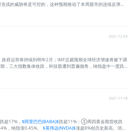
奥密克戎的威胁将是可控的，这种预期推动了本周股市的连续反弹。
9点。 热门中概股收盘大多走高，雾芯科技涨超21% 中概股多数上涨，雾
方(EDU)$
涨超8%，
$中通快递(ZTO)$
涨近6%；中概新能源汽车
2021-12-03
，政府运营将持续到明年2月；IMF总裁预期全球经济增速将被下调
逊预期，三大指数集体收跌，科技股遭到普遍抛售，纳指盘中一度跌
5,085.50点。 热门中概股普遍下挫，滴滴跌逾22% 热门中概股集体
(BIDU)$
跌7.77%，
$新东方(EDU)$
跌9.22%，
$网易(NTES)$
跌
2021-11-18
跌超17%，
$阿里巴巴(BABA)$
跌超11%；③周四黄金期货收跌
4%，纳指涨0.45%。
$英伟达(NVDA)$
涨超8%创历史新高。消息