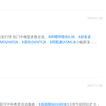
2022-01-04
 盘前行情 热门中概股多数走低，
$哔哩哔哩(BILI)$
、
$拼多多
AMD(AMD)$
、
$英特尔(INTC)$
、
$阿斯麦(ASML)$
小幅跟涨；
2021-12-08
苗可中和奥密克戎毒株；
$游戏驿站(GME)$
Q3净亏损同比扩大，