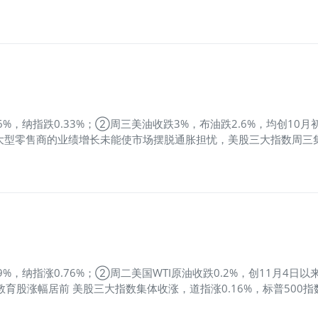
点转向全自动驾驶技术。苹果股价收涨2.85%至每股157.87美元
VIPS)$
、哔哩哔哩跌超17%，阿里巴巴跌超11%，
$高途(GOTU)$
跌
26%，纳指跌0.33%；②周三美油收跌3%，布油跌2.6%，均创
 大型零售商的业绩增长未能使市场摆脱通胀担忧，美股三大指数周三集体
超7%，NioNTech涨超5%，Moderna涨超3%。 2、热门中概股
中概股方面，
$掌门教育(ZME)$
涨超38%，雾芯科技涨超3%，
$新东方
39%，纳指涨0.76%；②周二美国WTI原油收跌0.2%，创11月
育股涨幅居前 美股三大指数集体收涨，道指涨0.16%，标普500指数
逾15%，为连续第5个交易日上涨，
$理想汽车(LI)$
涨超9%，
$小鹏汽车(XP