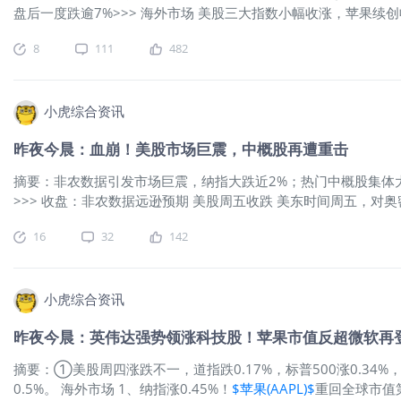
盘后一度跌逾7%>>> 海外市场 美股三大指数小幅收涨，苹果
截至收盘，道琼斯指数涨0.1%，报35754.75点；标普500指数涨
8
111
482
芯科技收涨超21%，
$好未来(TAL)$
涨超13%，
$贝壳(BEKE)$
涨超
中，
小虎综合资讯
昨夜今晨：血崩！美股市场巨震，中概股再遭重击
摘要：非农数据引发市场巨震，纳指大跌近2%；热门中概股集体
>>> 收盘：非农数据远逊预期 美股周五收跌 美东时间周五，
超2.5%。截至收盘，道琼斯指数跌0.17%，报34,580.08点；标
16
32
142
大跌，
$阿里巴巴(BABA)$
跌8.23%，
$京东(JD)$
跌7.71%，微博跌
6.90%，
$腾讯音乐(TME
小虎综合资讯
昨夜今晨：英伟达强势领涨科技股！苹果市值反超微软再
摘要：①美股周四涨跌不一，道指跌0.17%，标普500涨0.34
0.5%。 海外市场 1、纳指涨0.45%！
$苹果(AAPL)$
重回全球市值第