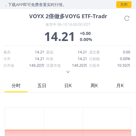
示，下载APP即可免费查看实时行情。
关闭
VOYX
2倍做多VOYG ETF-Tradr
休市中
06-10 16:00:00 EDT
14.21
+0.00
0.00%
最高
14.21
最低
14.21
成交量
0.00
今开
14.21
昨收
14.21
日振幅
0.00%
总市值
149.20万
流通市值
149.20万
总股本
10.50万
成交额
0.00
换手率
0.00%
流通股本
10.50万
市净率
--
ROE
--
每股收益
0.00
分时
五日
日K
周K
月K
52周最高
37.12
52周最低
7.00
市盈率
--
股息
0.00
股息收益率
0.00
ROA
--