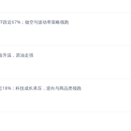
电脑ETF跌近67%；做空与波动率策略领跑
避险升温，原油走强
F涨近18%；科技成长承压，逆向与商品类领跑