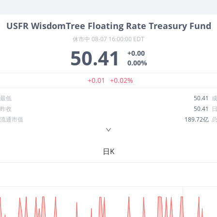
USFR
WisdomTree Floating Rate Treasury Fund
休市中
08-07 16:00:00 EDT
50.41
+0.00
0.00%
+0.01
+0.02%
最低
50.41
昨收
50.41
流通市值
189.72亿
换手率
1.20%
ROE
--
日K
52周最低
50.23
股息收益率
0.04
R