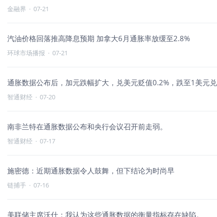
金融界
·
07-21
汽油价格回落推高降息预期 加拿大6月通胀率放缓至2.8%
环球市场播报
·
07-21
通胀数据公布后，加元跌幅扩大，兑美元贬值0.2%，跌至1美元兑1
智通财经
·
07-20
南非兰特在通胀数据公布和央行会议召开前走弱。
智通财经
·
07-17
施密德：近期通胀数据令人鼓舞，但下结论为时尚早
链捕手
·
07-16
美联储主席沃什：我认为这些通胀数据的衡量指标存在缺陷。