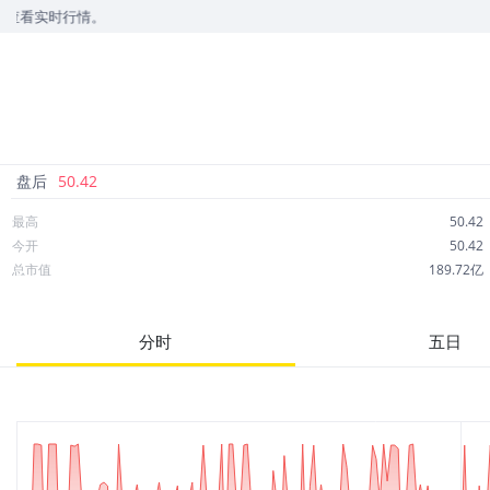
情。
盘后
50.42
最高
50.42
今开
50.42
总市值
189.72亿
成交额
2.29亿
市净率
--
分时
五日
52周最高
50.51
股息
1.91