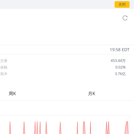
关闭
19:58 EDT
成交量
453.44万
日振幅
0.02%
总股本
3.76亿
流通股本
3.76亿
每股收益
0.00
周K
月K
市盈率
--
OA
--