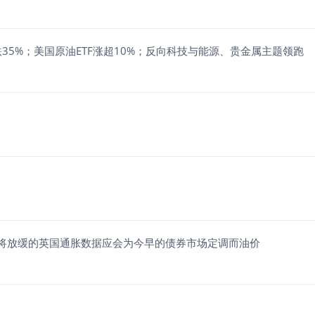
F暴跌35%；美国原油ETF涨超10%；反向科技与能源、贵金属主题领跑
示预计将放缓的英国通胀数据应会为今早的债券市场定调而油价