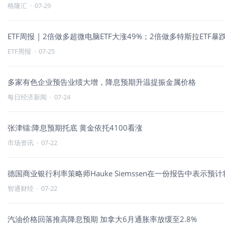
格隆汇
·
07-29
ETF周报 | 2倍做多超微电脑ETF大涨49%；2倍做多特斯拉ET
ETF周报
·
07-25
多家有色企业预告业绩大增，降息预期升温提振金属价格
每日经济新闻
·
07-24
张津镭:降息预期托底 黄金依托4100看涨
市场资讯
·
07-22
德国商业银行利率策略师Hauke Siemssen在一份报告中表
智通财经
·
07-22
汽油价格回落推高降息预期 加拿大6月通胀率放缓至2.8%