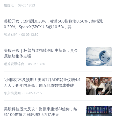
格隆汇
·
08-05 13:33
美股开盘，道指涨0.33%，标普500指数涨0.56%，纳指涨
0.39%。SpaceX(SPCX.US)跌10.5%，其
智通财经
·
08-05 13:30
美股开盘 | 标普与道指续创历史新高，贵金
属板块集体走强
老虎资讯综合
·
08-05 13:30
“小非农”不及预期！美国7月ADP就业仅增4.4
万人，创年内最低，周五非农数据成关键
华尔街见闻
·
08-05 12:15
美股科技股大反攻！财报季重燃AI信仰，纳
指100市值四日狂增3.5万亿美元