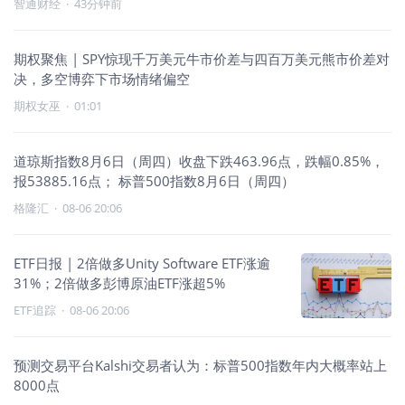
智通财经
·
43分钟前
期权聚焦 | SPY惊现千万美元牛市价差与四百万美元熊市价差对
决，多空博弈下市场情绪偏空
期权女巫
·
01:01
道琼斯指数8月6日（周四）收盘下跌463.96点，跌幅0.85%，
报53885.16点； 标普500指数8月6日（周四）
格隆汇
·
08-06 20:06
ETF日报 | 2倍做多Unity Software ETF涨逾
31%；2倍做多彭博原油ETF涨超5%
ETF追踪
·
08-06 20:06
预测交易平台Kalshi交易者认为：标普500指数年内大概率站上
8000点