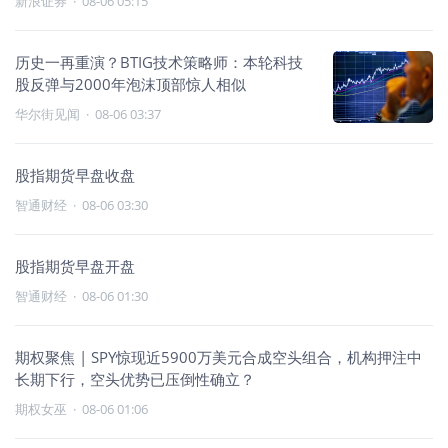
新浪证券
·
08-06 05:15
历史一再重演？BTIG技术策略师：本轮科技
股反弹与2000年泡沫顶部惊人相似
华尔街见闻
·
08-06 03:37
股指期货早盘收盘
智通财经
·
08-06 03:30
股指期货早盘开盘
智通财经
·
08-06 01:30
期权聚焦 | SPY惊现近5900万美元合成空头组合，机构押注中
长期下行，空头优势已压倒性确立？
期权女巫
·
08-06 01:06