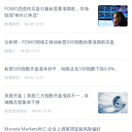
FOMO恐慌性买盘引爆标普看涨期权，市场
惊现“单向订单流”
智通财经
·
08-06 13:55
分析师：FOMO情绪正推动标普500指数的看涨期权买盘
格隆汇
·
08-06 13:37
标普500指数开盘基本持平，纳斯达克100指数下跌0.8%。
智通财经
·
08-06 13:31
美股开盘 | 美股三大指数开盘涨跌不一，存
储概念股集体下挫
老虎资讯综合
·
08-06 13:30
Moneta Markets外汇:企业上调展望提振风险偏好