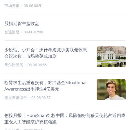
市场资讯
·
08-06 08:51
股指期货午盘收盘
智通财经
·
08-06 07:00
少说话、少开会！沃什考虑减少美联储议息
会议次数，市场动荡或加剧
华尔街见闻
·
08-06 06:55
断臂求生后重返投资，对冲基金Situational
Awareness出手押注4亿美元
老虎资讯综合
·
08-06 06:37
创投月报 | HongShan红杉中国：风险偏好前移天使轮占近四成
重仓人工智能京沪双核领跑