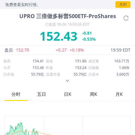
费查看实时行情。
关闭
UPRO
三倍做多标普500ETF-ProShares
已收盘
08-06 16:00:00 EDT
152.43
-0.81
-0.53%
盘后
152.70
+0.27
+0.18%
19:59 EDT
最高
154.41
最低
151.86
成交量
163.71万
今开
153.46
昨收
153.24
日振幅
1.66%
总市值
55.79亿
流通市值
55.79亿
总股本
3,660万
成交额
2.50亿
换手率
4.47%
流通股本
3,660万
市净率
--
ROE
--
每股收益
0.00
分时
五日
日K
周K
月K
52周最高
157.50
52周最低
88.15
市盈率
--
股息
1.07
股息收益率
0.01
ROA
--