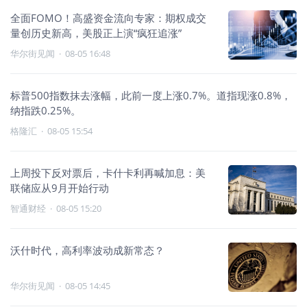
全面FOMO！高盛资金流向专家：期权成交
量创历史新高，美股正上演“疯狂追涨”
华尔街见闻
·
08-05 16:48
标普500指数抹去涨幅，此前一度上涨0.7%。道指现涨0.8%，
纳指跌0.25%。
格隆汇
·
08-05 15:54
上周投下反对票后，卡什卡利再喊加息：美
联储应从9月开始行动
智通财经
·
08-05 15:20
沃什时代，高利率波动成新常态？
华尔街见闻
·
08-05 14:45