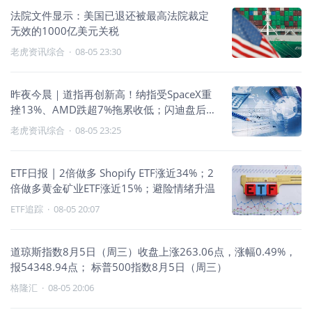
法院文件显示：美国已退还被最高法院裁定
无效的1000亿美元关税
老虎资讯综合
·
08-05 23:30
昨夜今晨｜道指再创新高！纳指受SpaceX重
挫13%、AMD跌超7%拖累收低；闪迪盘后跌
逾7%，AppLovin跌逾16%
老虎资讯综合
·
08-05 23:25
ETF日报 | 2倍做多 Shopify ETF涨近34%；2
倍做多黄金矿业ETF涨近15%；避险情绪升温
ETF追踪
·
08-05 20:07
道琼斯指数8月5日（周三）收盘上涨263.06点，涨幅0.49%，
报54348.94点； 标普500指数8月5日（周三）
格隆汇
·
08-05 20:06