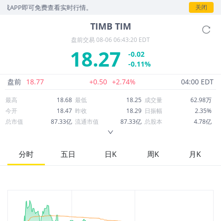
载APP即可免费查看实时行情。
关闭
TIMB
TIM
盘前交易
08-06 06:43:20 EDT
18.27
-0.02
-0.11%
盘前
18.77
+0.50
+2.74%
04:00 EDT
最高
18.68
最低
18.25
成交量
62.98万
今开
18.47
昨收
18.29
日振幅
2.35%
总市值
87.33亿
流通市值
87.33亿
总股本
4.78亿
成交额
1,160万
换手率
0.13%
流通股本
4.78亿
市净率
1.70
ROE
17.25%
每股收益
1.73
分时
五日
日K
周K
月K
52周最高
28.22
52周最低
18.23
市盈率
10.54
股息
1.37
股息收益率
0.07
ROA
7.75%