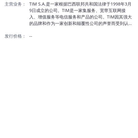
主营业务：
TIM S.A.是一家根据巴西联邦共和国法律于1998年3月
9日成立的公司。TIM是一家集服务、宽带互联网接
入、增值服务等电信服务和产品的公司。TIM因其强大
的品牌和作为一家创新和颠覆性公司的声誉而受到认
可，公司在电信业务模式转型中处于领先地位。该公司
发行价格：
--
的特点是其开拓性和创新性的产品，为个人提供完整的
产品组合，以及为中小企业和大公司提供的企业解决方
案。除了传统的语音和数据服务外，TIM还通过
Ultrafibra服务提供固定线路超宽带服务、TIM Live、
WTTx技术，并开始提供物联网解决方案，在农业综合
企业中有成功的例子。