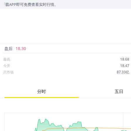
APP即可免费查看实时行情。
盘后
18.30
最高
18.68
今开
18.47
总市值
87.33亿
成交额
1,160万
市净率
1.70
分时
五日
52周最高
28.22
股息
1.37