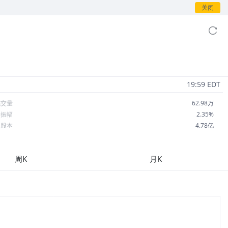
关闭
19:59 EDT
成交量
62.98万
日振幅
2.35%
总股本
4.78亿
流通股本
4.78亿
每股收益
1.73
周K
月K
市盈率
10.54
OA
7.75%