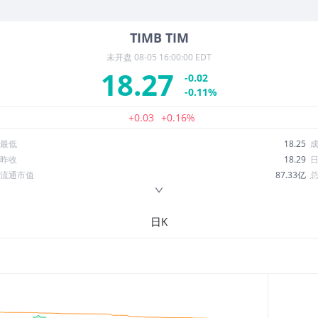
TIMB
TIM
未开盘
08-05 16:00:00 EDT
18.27
-0.02
-0.11%
+0.03
+0.16%
最低
18.25
昨收
18.29
流通市值
87.33亿
换手率
0.13%
ROE
17.25%
日K
52周最低
18.23
股息收益率
0.07
R