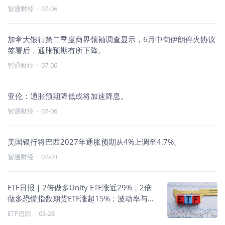
智通财经
·
07-06
加拿大银行第二季度商界领袖调查显示，6月中旬伊朗停火协议
签署后，通胀预期有所下降。
智通财经
·
07-06
亚伦：通胀预期降低或将加速降息。
智通财经
·
07-06
美国银行将巴西2027年通胀预期从4%上调至4.7%。
智通财经
·
07-03
ETF日报｜2倍做多Unity ETF涨近29%；2倍
做多恐慌指数期货ETF涨超15%；波动率与贵
金属走强
ETF追踪
·
03-28