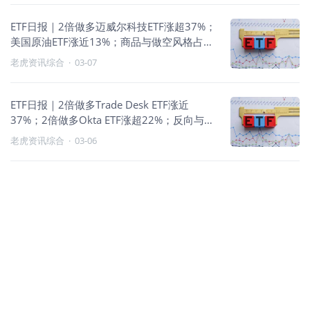
ETF日报｜2倍做多迈威尔科技ETF涨超37%；
美国原油ETF涨近13%；商品与做空风格占
优，避险情绪升温
老虎资讯综合
·
03-07
ETF日报｜2倍做多Trade Desk ETF涨近
37%；2倍做多Okta ETF涨超22%；反向与能
源相关品种活跃
老虎资讯综合
·
03-06