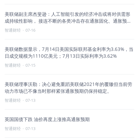
美联储副主席杰斐逊：人工智能引发的经济冲击或将对供需形
成持续性影响， 接连不断的各类冲击存在通胀固化、通胀预期
脱锚的风险
智通财经
·
07-16
美联储数据显示，7月14日美国实际联邦基金利率为3.63%，当
日成交规模为1110亿美元；7月13日实际利率为3.62%
智通财经
·
07-15
美联储理事沃勒：决心避免重蹈美联储2021年的覆辙但当前劳
动力市场已不像当时那样紧张通胀预期仍保持稳定。
智通财经
·
07-13
英国国债下跌 油价再度上涨推高通胀预期
智通财经
·
07-13