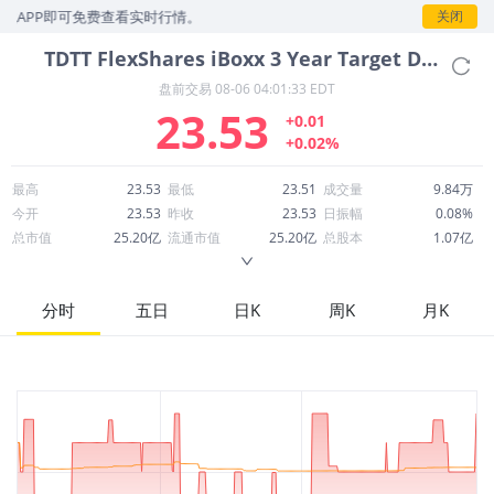
PP即可免费查看实时行情。
关闭
TDTT
FlexShares iBoxx 3 Year Target Duration TIPS Index Fund
盘前交易
08-06 04:01:33 EDT
23.53
+0.01
+0.02%
最高
23.53
最低
23.51
成交量
9.84万
今开
23.53
昨收
23.53
日振幅
0.08%
总市值
25.20亿
流通市值
25.20亿
总股本
1.07亿
成交额
231.42万
换手率
0.09%
流通股本
1.07亿
市净率
--
ROE
--
每股收益
0.00
分时
五日
日K
周K
月K
52周最高
24.51
52周最低
23.51
市盈率
--
股息
1.32
股息收益率
0.06
ROA
--