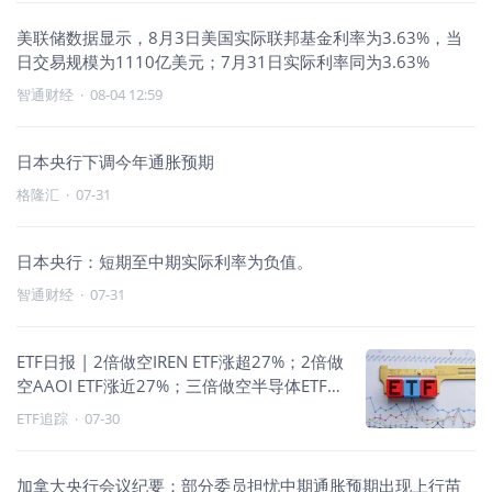
美联储数据显示，8月3日美国实际联邦基金利率为3.63%，当
日交易规模为1110亿美元；7月31日实际利率同为3.63%
智通财经
·
08-04 12:59
日本央行下调今年通胀预期
格隆汇
·
07-31
日本央行：短期至中期实际利率为负值。
智通财经
·
07-31
ETF日报 | 2倍做空IREN ETF涨超27%；2倍做
空AAOI ETF涨近27%；三倍做空半导体ETF涨
超16%；科技做空与原油走强
ETF追踪
·
07-30
加拿大央行会议纪要：部分委员担忧中期通胀预期出现上行苗