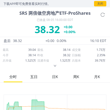
，下载APP即可免费查看实时行情。
关闭
SRS
两倍做空房地产ETF-ProShares
已收盘
08-05 16:00:00 EDT
38.32
+0.00
+0.00%
盘后
38.32
+0.00
0.00%
16:10 EDT
最高
39.04
最低
38.14
成交量
1.73万
今开
38.14
昨收
38.32
日振幅
2.35%
总市值
1,525万
流通市值
1,525万
总股本
39.79万
成交额
66.73万
换手率
4.34%
流通股本
39.79万
市净率
--
ROE
--
每股收益
0.00
分时
五日
日K
周K
月K
52周最高
50.80
52周最低
36.36
市盈率
--
股息
1.41
股息收益率
0.04
ROA
--