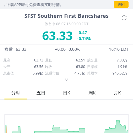
，下载APP即可免费查看实时行情。
关闭
SFST
Southern First Bancshares
休市中
08-07 16:00:00 EDT
63.33
-0.47
-0.74%
盘后
63.33
+0.00
0.00%
16:10 EDT
最高
63.73
最低
62.51
成交量
7.33万
今开
63.56
昨收
63.80
日振幅
1.91%
总市值
5.99亿
流通市值
4.78亿
总股本
945.52万
成交额
463.78万
换手率
0.97%
流通股本
755.42万
市净率
1.32
ROE
9.93%
每股收益
4.65
分时
五日
日K
周K
月K
52周最高
65.04
52周最低
39.75
市盈率
13.62
股息
0.00
股息收益率
0.00
ROA
0.88%