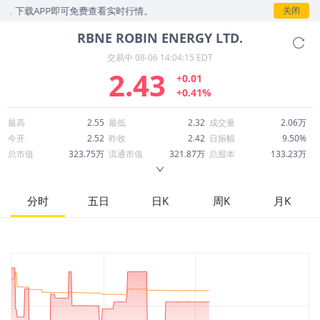
，下载APP即可免费查看实时行情。
关闭
RBNE
ROBIN ENERGY LTD.
交易中
08-06 14:04:15 EDT
2.43
+0.01
+0.41%
最高
2.55
最低
2.32
成交量
2.06万
今开
2.52
昨收
2.42
日振幅
9.50%
总市值
323.75万
流通市值
321.87万
总股本
133.23万
成交额
5.06万
换手率
1.55%
流通股本
132.46万
市净率
0.07
ROE
1.22%
每股收益
0.40
分时
五日
日K
周K
月K
52周最高
374.25
52周最低
2.07
市盈率
6.08
股息
0.00
股息收益率
0.00
ROA
2.16%