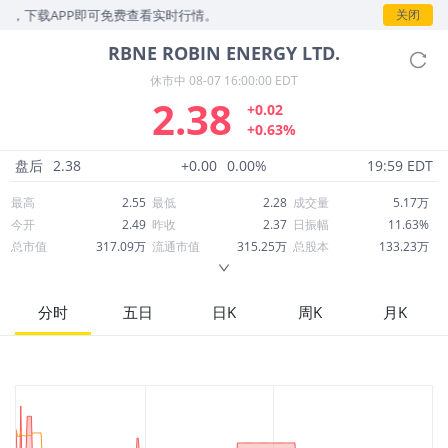
，下载APP即可免费查看实时行情。
关闭
RBNE
ROBIN ENERGY LTD.
休市中
08-07 16:00:00 EDT
2.38
+0.02
+0.63%
盘后
2.38
+0.00
0.00%
19:59 EDT
最高
2.55
最低
2.28
成交量
5.17万
今开
2.49
昨收
2.37
日振幅
11.63%
总市值
317.09万
流通市值
315.25万
总股本
133.23万
成交额
12.22万
换手率
3.90%
流通股本
132.46万
市净率
0.07
ROE
1.22%
每股收益
0.40
分时
五日
日K
周K
月K
52周最高
374.25
52周最低
2.07
市盈率
5.96
股息
0.00
股息收益率
0.00
ROA
2.16%