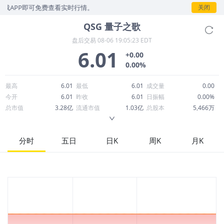
PP即可免费查看实时行情。
关闭
QSG
量子之歌
盘后交易
08-06 19:05:23 EDT
6.01
+0.00
0.00%
最高
6.01
最低
6.01
成交量
0.00
今开
6.01
昨收
6.01
日振幅
0.00%
总市值
3.28亿
流通市值
1.03亿
总股本
5,466万
成交额
311.08万
换手率
0.00%
流通股本
1,717万
市净率
2.74
ROE
49.20%
每股收益
0.91
分时
五日
日K
周K
月K
52周最高
15.64
52周最低
1.60
市盈率
6.61
股息
0.00
股息收益率
0.00
ROA
16.07%