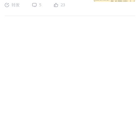
疗器械行业的龙头美敦力$(MDT)$，已
转发
5
23
经有相当强大的技术门槛，并且在行业
内建立强大的优势，这也是它能实现超
过标普大盘4倍收益的重要原因。 当
然，医疗类的股票在这两年经历了不小
的波动，很多高估值的股票出现了大幅
度的回调。美敦力的表现相对优秀，在
去年出现了不小回调之后，也实现了强
劲的反弹。 MDT股息率2.11%，在医疗
类企业中虽然不算高，但也是相当公正
的一个水平。一方面它没有需要大规模
提高分红来讨好投资者的必要，另一方
面，它28倍的PE也相对于其他竞争对手
——例如雅博$(ABT)$的60倍、波士顿
科学$(BSX)$的90倍要低得多。 龙头股
依然可以放心持有。 另一只医药类的希
尔罗控股$(HRC)$近一年来远远跑赢标普
大盘，也很值得投资。 其他行业的票，
就有很多自带坑的。比如科技行业的肯
沃基$(CVG)$，零售业的史泰博
$(SPLS)$，业绩不佳已经跌回了不少。