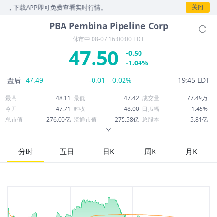
示，下载APP即可免费查看实时行情。
关闭
PBA
Pembina Pipeline Corp
休市中
08-07 16:00:00 EDT
47.50
-0.50
-1.04%
盘后
47.49
-0.01
-0.02%
19:45 EDT
最高
48.11
最低
47.42
成交量
77.49万
今开
47.71
昨收
48.00
日振幅
1.45%
总市值
276.00亿
流通市值
275.58亿
总股本
5.81亿
成交额
3,695万
换手率
0.13%
流通股本
5.80亿
市净率
2.51
ROE
10.47%
每股收益
2.00
分时
五日
日K
周K
月K
52周最高
51.58
52周最低
35.45
市盈率
23.75
股息
2.07
股息收益率
0.04
ROA
4.51%