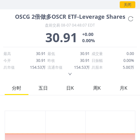
情。
关闭
OSCG
2倍做多OSCR ETF-Leverage Shares
盘前交易
08-07 04:48:07 EDT
30.91
+0.00
0.00%
最高
30.91
最低
30.91
成交量
0.00
今开
30.91
昨收
30.91
日振幅
0.00%
总市值
154.53万
流通市值
154.53万
总股本
5.00万
成交额
0.00
换手率
0.00%
流通股本
5.00万
市净率
--
ROE
--
每股收益
0.00
分时
五日
日K
周K
月K
52周最高
35.14
52周最低
4.47
市盈率
--
股息
0.00
股息收益率
0.00
ROA
--