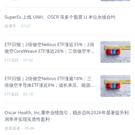
SuperEx 上线 UNH、OSCR 等多个股票 U 本位永续合约
链捕手
·
07-07
ETF日报｜2倍做空Nebius ETF涨近35%；2倍
做空CoreWeave ETF涨近28%；三倍做空半
导体ETF涨逾19%；半导体承压金融走强
ETF追踪
·
07-02
ETF日报｜2倍做空Nebius ETF涨逾18%；三
倍做空半导体ETF涨近8%；成长承压、能源
走强
ETF追踪
·
05-18
Oscar Health, Inc.重申业绩指引，稳步迈向2026年显著提升利
润率并实现实质性盈利
美股速递
·
05-06