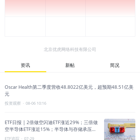
北京优虎网络科技有限公司
资讯
新帖
简况
Oscar Health第二季度营收48.8022亿美元，超预期48.51亿美
元
投资观察
·
08-06 10:16
ETF日报 | 2倍做空闪迪ETF涨近29%；三倍做
空半导体ETF涨近15%；半导体与存储承压，
做空主导
ETF追踪
·
07-29