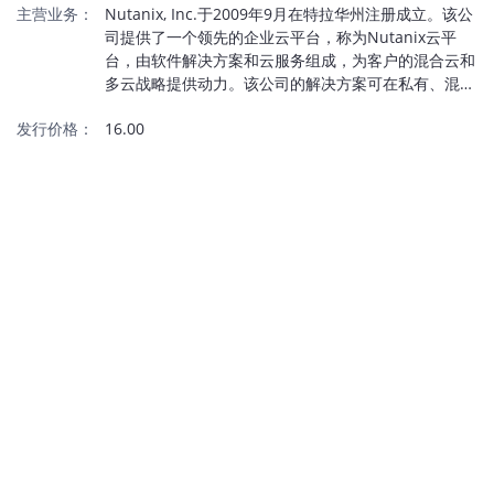
主营业务：
Nutanix, Inc.于2009年9月在特拉华州注册成立。该公
司提供了一个领先的企业云平台，称为Nutanix云平
台，由软件解决方案和云服务组成，为客户的混合云和
多云战略提供动力。该公司的解决方案可在私有、混合
和多云环境中运行，并允许组织在不同的云环境之间无
发行价格：
16.00
缝地“提升和转移”其工作负载，包括企业应用程序、高
性能数据库、最终用户计算和虚拟桌面基础设施
（“VDI”）服务、云原生工作负载和分析应用程序。