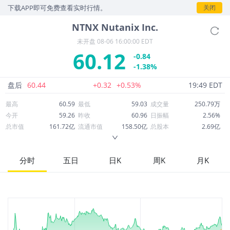
，下载APP即可免费查看实时行情。
关闭
NTNX
Nutanix Inc.
未开盘
08-06 16:00:00 EDT
60.12
-0.84
-1.38%
盘后
60.44
+0.32
+0.53%
19:49 EDT
最高
60.59
最低
59.03
成交量
250.79万
今开
59.26
昨收
60.96
日振幅
2.56%
总市值
161.72亿
流通市值
158.50亿
总股本
2.69亿
成交额
1.51亿
换手率
0.95%
流通股本
2.64亿
市净率
-22.29
ROE
185.09%
每股收益
0.96
分时
五日
日K
周K
月K
52周最高
82.42
52周最低
34.01
市盈率
62.93
股息
0.00
股息收益率
0.00
ROA
4.69%