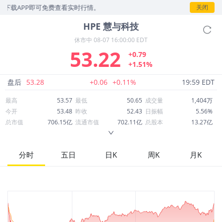
下载APP即可免费查看实时行情。
关闭
HPE
慧与科技
休市中
08-07 16:00:00 EDT
53.22
+0.79
+1.51%
盘后
53.28
+0.06
+0.11%
19:59 EDT
最高
53.57
最低
50.65
成交量
1,404万
今开
53.48
昨收
52.43
日振幅
5.56%
总市值
706.15亿
流通市值
702.11亿
总股本
13.27亿
成交额
7.37亿
换手率
1.06%
流通股本
13.19亿
市净率
2.79
ROE
6.31%
每股收益
1.07
分时
五日
日K
周K
月K
52周最高
64.25
52周最低
19.84
市盈率
49.66
股息
0.55
股息收益率
0.01
ROA
1.97%