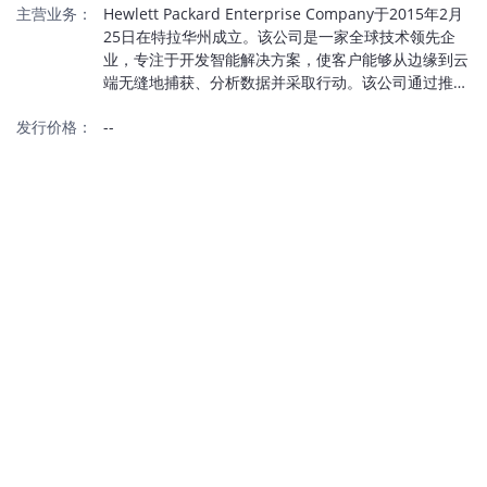
主营业务：
Hewlett Packard Enterprise Company于2015年2月
25日在特拉华州成立。该公司是一家全球技术领先企
业，专注于开发智能解决方案，使客户能够从边缘到云
端无缝地捕获、分析数据并采取行动。该公司通过推动
新的商业模式、创造新的客户和员工体验以及提高当今
发行价格：
--
和未来的运营效率来加速业务成果。客户范围从中小型
企业到大型全球企业和政府实体。