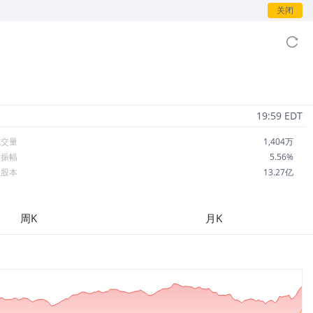
关闭
19:59 EDT
成交量
1,404万
日振幅
5.56%
总股本
13.27亿
流通股本
13.19亿
每股收益
1.07
周K
月K
市盈率
49.66
OA
1.97%