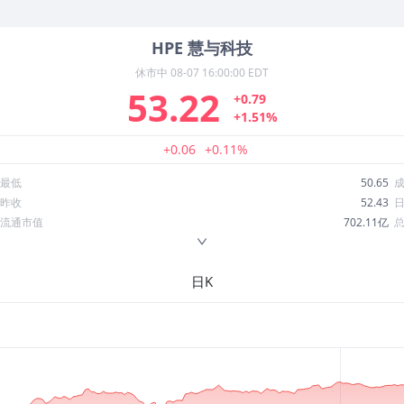
HPE
慧与科技
休市中
08-07 16:00:00 EDT
53.22
+0.79
+1.51%
+0.06
+0.11%
最低
50.65
昨收
52.43
流通市值
702.11亿
换手率
1.06%
ROE
6.31%
日K
52周最低
19.84
股息收益率
0.01
R