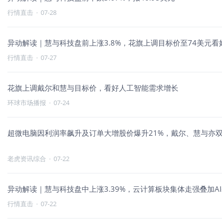
行情直击
·
07-28
异动解读｜慧与科技盘前上涨3.8%，花旗上调目标价至74美元看好
行情直击
·
07-27
花旗上调戴尔和慧与目标价，看好人工智能需求增长
环球市场播报
·
07-24
超微电脑因利润率飙升及订单大增股价爆升21%，戴尔、慧与亦双
老虎资讯综合
·
07-22
异动解读｜慧与科技盘中上涨3.39%，云计算板块集体走强叠加A
行情直击
·
07-22