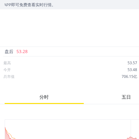
可免费查看实时行情。
盘后
53.28
最高
53.57
今开
53.48
总市值
706.15亿
成交额
7.37亿
市净率
2.79
分时
五日
52周最高
64.25
股息
0.55