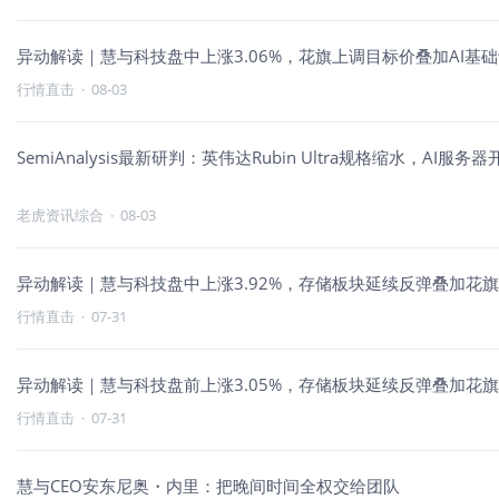
异动解读｜慧与科技盘中上涨3.06%，花旗上调目标价叠加AI基
行情直击
·
08-03
SemiAnalysis最新研判：英伟达Rubin Ultra规格缩水，AI服
老虎资讯综合
·
08-03
异动解读｜慧与科技盘中上涨3.92%，存储板块延续反弹叠加花
行情直击
·
07-31
异动解读｜慧与科技盘前上涨3.05%，存储板块延续反弹叠加花
行情直击
·
07-31
慧与CEO安东尼奥・内里：把晚间时间全权交给团队