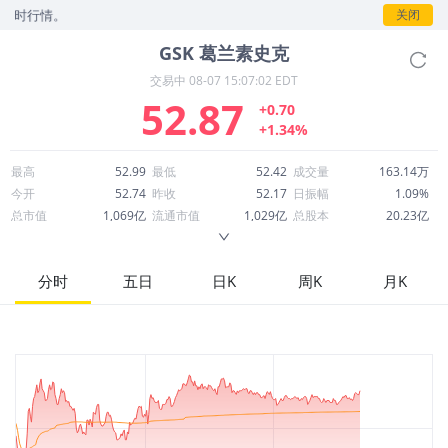
行情。
关闭
GSK
葛兰素史克
交易中
08-07 15:07:02 EDT
52.87
+0.70
+1.34%
最高
52.99
最低
52.42
成交量
163.14万
今开
52.74
昨收
52.17
日振幅
1.09%
总市值
1,069亿
流通市值
1,029亿
总股本
20.23亿
成交额
8,613万
换手率
0.08%
流通股本
19.47亿
市净率
4.49
ROE
33.38%
每股收益
3.13
分时
五日
日K
周K
月K
52周最高
61.70
52周最低
37.67
市盈率
16.91
股息
1.84
股息收益率
0.03
ROA
10.01%