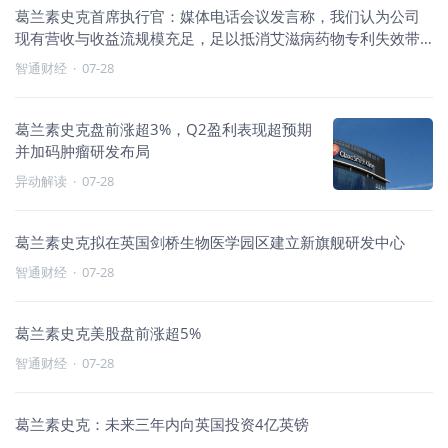
葛兰素史克首席执行官：媒体电话会议发言称，我们认为公司
现有营收与收益流规模充足，足以抵消艾滋病药物专利失效带
来的损失。
智通财经
·
07-28
葛兰素史克盘前涨超3%，Q2盈利表现超预期
并加码肿瘤研发布局
异动解读
·
07-28
葛兰素史克拟在英国剑桥生物医学园区建立新旗舰研发中心
智通财经
·
07-28
葛兰素史克美股盘前涨超5%
智通财经
·
07-28
葛兰素史克：未来三年内向英国投资4亿英镑