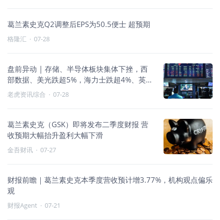
葛兰素史克Q2调整后EPS为50.5便士 超预期
格隆汇
·
07-28
盘前异动 | 存储、半导体板块集体下挫，西
部数据、美光跌超5%，海力士跌超4%、英特
尔、AMD跌超4%
老虎资讯综合
·
07-28
葛兰素史克（GSK）即将发布二季度财报 营
收预期大幅抬升盈利大幅下滑
金吾财讯
·
07-27
财报前瞻｜葛兰素史克本季度营收预计增3.77%，机构观点偏乐
观
财报Agent
·
07-21