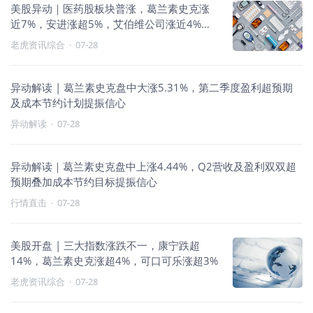
美股异动｜医药股板块普涨，葛兰素史克涨
近7%，安进涨超5%，艾伯维公司涨近4%，
辉瑞、默沙东涨超3%
老虎资讯综合
·
07-28
异动解读 | 葛兰素史克盘中大涨5.31%，第二季度盈利超预期
及成本节约计划提振信心
异动解读
·
07-28
异动解读｜葛兰素史克盘中上涨4.44%，Q2营收及盈利双双超
预期叠加成本节约目标提振信心
行情直击
·
07-28
美股开盘 | 三大指数涨跌不一，康宁跌超
14%，葛兰素史克涨超4%，可口可乐涨超3%
老虎资讯综合
·
07-28