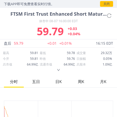
，下载APP即可免费查看实时行情。
关闭
FTSM
First Trust Enhanced Short Maturity ETF
休市中
08-07 16:00:00 EDT
59.79
+0.03
+0.04%
盘后
59.79
+0.01
+0.01%
16:15 EDT
最高
59.81
最低
59.78
成交量
29.32万
今开
59.81
昨收
59.76
日振幅
0.05%
总市值
64.99亿
流通市值
64.99亿
总股本
1.09亿
成交额
1,753万
换手率
0.27%
流通股本
1.09亿
市净率
--
ROE
--
每股收益
0.00
分时
五日
日K
周K
月K
52周最高
60.14
52周最低
59.70
市盈率
--
股息
2.46
股息收益率
0.04
ROA
--