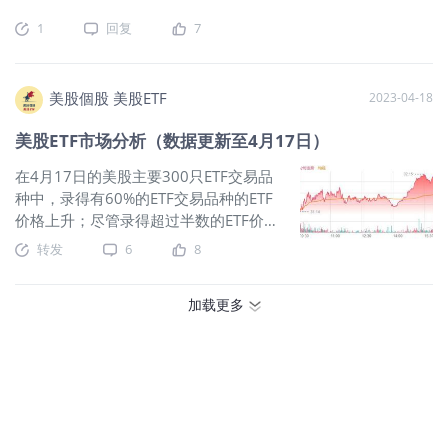
ETF 的优点和缺点，将其与被动管理 ETF 进行比较，解释其近
1
回复
7
期增长背后的原因，并列出了顶级主动 ETF 的列表。 什么是主
动管理型ETF？ 主动管理型ETF是一种交易所交易基金，由投资
组合经理或经理团队管理，他们积极做出投资决策，以试图超
越特定基准或实现特定投资目标。这与被动管理的 ETF 形成鲜
美股個股 美股ETF
2023-04-18
明对比，被动管理的 ETF 跟踪特定指数并且不做出任何主动交
美股ETF市场分析（数据更新至4月17日）
易决策。 主动管理 ETF 与被动管理 ETF 主动管理的ETF和被动
管理的ETF之间存在多种差异，包括管理风格或投资策略、回报
在4月17日的美股主要300只ETF交易品
潜力、费用和经理风险。 投资策略 主动管理型 ETF由专业投资
种中，录得有60%的ETF交易品种的ETF
经理主动管理，由专业投资经理决定 ETF 投资组合中包含哪些
价格上升；尽管录得超过半数的ETF价格
证券。 被动管理的 ETF跟踪特定指数，不做出任何主动交易决
录得上升，不过仍有25%的ETF产品，虽
转发
6
8
策。 费用主动管理的 ETF通常费用较高，因为经理和研究团队
然价格上升，成交额却下跌。 在价升量
需要时间和资源来积极寻找和识别投资组合中持有的证券。更
跌的ETF当中，其中
$罗素2000指数三
高的交易频率也会增加成本。 被动管理的 ETF需要很少的资源
加载更多
倍做多ETF-Direxion(TNA)$
升幅最大，
来管理和运营，因为这些基金被动地跟踪现有证券指数的表
录得3.68%升幅；其次为FAS，录得
现。 回报潜力如果投资经理做出比市场更好的投资决策，主动
3.40%。KRE录得2.98%的升幅，属于价
管理型 ETF就有可能跑赢市场。然而，并不能保证表现出色。
升量跌的ETF当中，排名第三。 如果考
被动管理的ETF旨在跟踪市场表现，因此它们没有跑赢市场的潜
虑部署短期追升ETF，可以考虑以下品
力。 风险经理主动管理的 ETF可能比被动管理的 ETF 风险更
种，比如
$三倍做多标普生物-
高，因为投资经理正在做出主动的交易决策。如果市场走势与
Direxion(LABU)$
、XBI以及KWEB三只