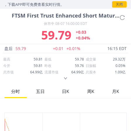
，下载APP即可免费查看实时行情。
关闭
FTSM
First Trust Enhanced Short Maturity ETF
休市中
08-07 16:00:00 EDT
59.79
+0.03
+0.04%
盘后
59.79
+0.01
+0.01%
16:15 EDT
最高
59.81
最低
59.78
成交量
29.32万
今开
59.81
昨收
59.76
日振幅
0.05%
总市值
64.99亿
流通市值
64.99亿
总股本
1.09亿
成交额
1,753万
换手率
0.27%
流通股本
1.09亿
市净率
--
ROE
--
每股收益
0.00
分时
五日
日K
周K
月K
52周最高
60.14
52周最低
59.70
市盈率
--
股息
2.46
股息收益率
0.04
ROA
--