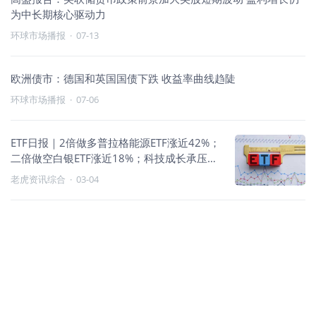
为中长期核心驱动力
环球市场播报
·
07-13
欧洲债市：德国和英国国债下跌 收益率曲线趋陡
环球市场播报
·
07-06
ETF日报｜2倍做多普拉格能源ETF涨近42%；
二倍做空白银ETF涨近18%；科技成长承压，
逆向与商品类领跑
老虎资讯综合
·
03-04