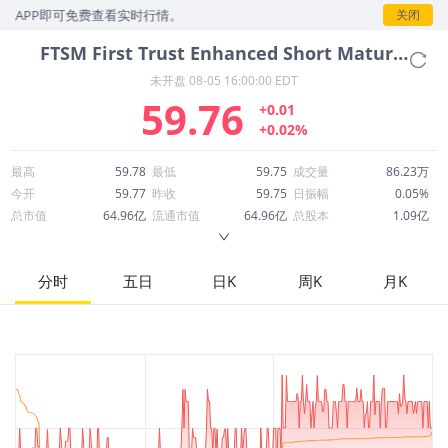
APP即可免费查看实时行情。
关闭
FTSM
First Trust Enhanced Short Maturity ETF
未开盘
08-05 16:00:00 EDT
59.76
+0.01
+0.02%
最高
59.78
最低
59.75
成交量
86.23万
今开
59.77
昨收
59.75
日振幅
0.05%
总市值
64.96亿
流通市值
64.96亿
总股本
1.09亿
成交额
5,153万
换手率
0.79%
流通股本
1.09亿
市净率
--
ROE
--
每股收益
0.00
分时
五日
日K
周K
月K
52周最高
60.14
52周最低
59.70
市盈率
--
股息
2.46
股息收益率
0.04
ROA
--