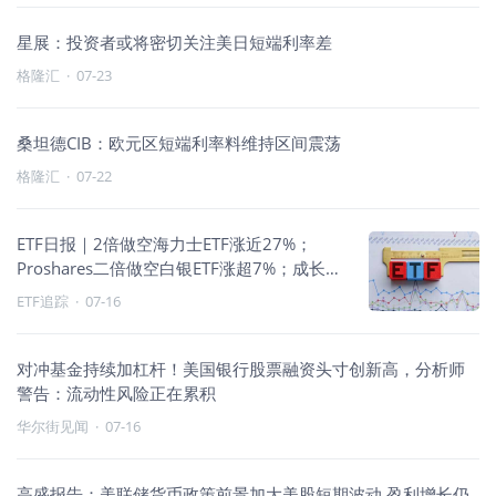
星展：投资者或将密切关注美日短端利率差
格隆汇
·
07-23
桑坦德CIB：欧元区短端利率料维持区间震荡
格隆汇
·
07-22
ETF日报｜2倍做空海力士ETF涨近27%；
Proshares二倍做空白银ETF涨超7%；成长承
压、避险与反向走强
ETF追踪
·
07-16
对冲基金持续加杠杆！美国银行股票融资头寸创新高，分析师
警告：流动性风险正在累积
华尔街见闻
·
07-16
高盛报告：美联储货币政策前景加大美股短期波动 盈利增长仍