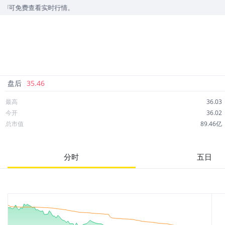
看实时行情。
盘后
35.46
最高
36.03
今开
36.02
总市值
89.46亿
成交额
6.88亿
市净率
0.92
分时
五日
52周最高
42.02
股息
1.46