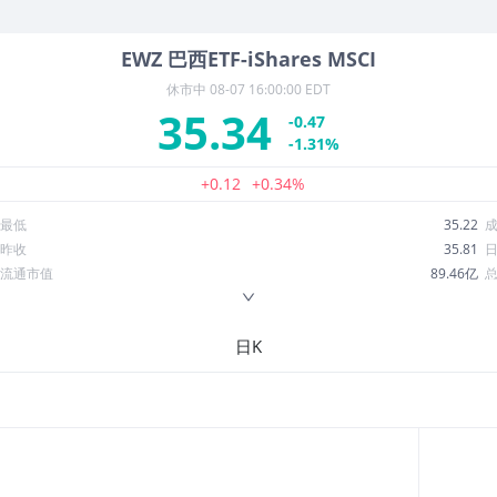
EWZ
巴西ETF-iShares MSCI
休市中
08-07 16:00:00 EDT
35.34
-0.47
-1.31%
+0.12
+0.34%
最低
35.22
昨收
35.81
流通市值
89.46亿
换手率
7.67%
ROE
48.36%
日K
52周最低
27.33
股息收益率
0.04
R