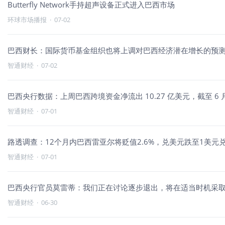
Butterfly Network手持超声设备正式进入巴西市场
环球市场播报
·
07-02
巴西财长：国际货币基金组织也将上调对巴西经济潜在增长的预
智通财经
·
07-02
巴西央行数据：上周巴西跨境资金净流出 10.27 亿美元，截至 6 月
智通财经
·
07-01
路透调查：12个月内巴西雷亚尔将贬值2.6%，兑美元跌至1美元兑
智通财经
·
07-01
巴西央行官员莫雷蒂：我们正在讨论逐步退出，将在适当时机采
智通财经
·
06-30