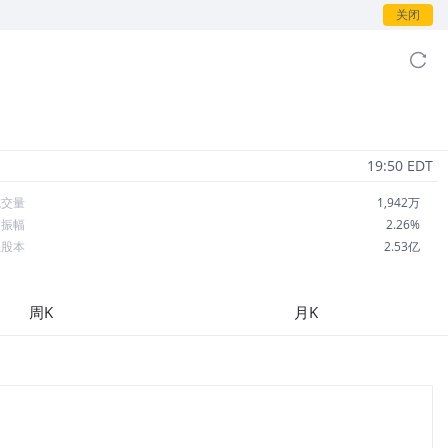
关闭
19:50 EDT
成交量
1,942万
日振幅
2.26%
总股本
2.53亿
流通股本
2.53亿
每股收益
1.31
周K
月K
市盈率
26.99
OA
2.93%